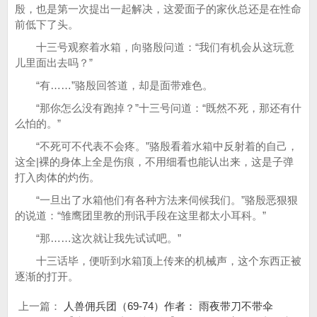
殷，也是第一次提出一起解决，这爱面子的家伙总还是在性命
前低下了头。
十三号观察着水箱，向骆殷问道：“我们有机会从这玩意
儿里面出去吗？”
“有……”骆殷回答道，却是面带难色。
“那你怎么没有跑掉？”十三号问道：“既然不死，那还有什
么怕的。”
“不死可不代表不会疼。”骆殷看着水箱中反射着的自己，
这全|裸的身体上全是伤痕，不用细看也能认出来，这是子弹
打入肉体的灼伤。
“一旦出了水箱他们有各种方法来伺候我们。”骆殷恶狠狠
的说道：“雏鹰团里教的刑讯手段在这里都太小耳科。”
“那……这次就让我先试试吧。”
十三话毕，便听到水箱顶上传来的机械声，这个东西正被
逐渐的打开。
上一篇：
人兽佣兵团（69-74）作者： 雨夜带刀不带伞