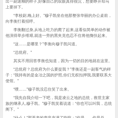
出一副迷糊的样子,好像自己的双眼真得很沉，想要睁开却马
上要掉下。
“李校尉,晚上好。”穆子凯坐在他那整张华丽的办公桌前，
向李衡打着招呼。
李衡翻过身,从地上吃力的爬了起来,这看似简单的动作被
他演得举步维艰,就连一旁的黑夹克也忍不住将他搀扶起来。
“这……是哪里？”李衡向穆子凯问道。
“总统府。”
其实不用回答李衡也知道，因为一切的目的地就在这里。
“总统府？总统府为什么要捉我？”李衡还是一副客气的样
子：“我持有的是金冶之国的护照,你们无权扣押我,我要联系大
使馆。”
“噗……”穆子凯没忍住笑了出来。
“我先自我介绍一下吧，我是凌云之地的总统，救世主家
族的继承人,穆子凯。”穆子凯笑着说道：“你也可以叫我，总统
阁下。”
“什么！”那苍老的声音充满了吃惊：“你是……你是总