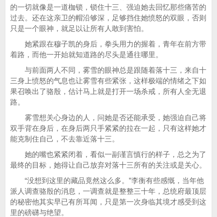
的一切就像是一道枷锁，锁住十三、强迫她去回忆那些痛苦的
过去。还在这亲卫的帽沿够深，足够挡住她愤怒的双眼，否则
只是一个眼神，就足以让所有人敢到害怕。
她紧跟在穆子凯的身后，拳头用力的握着，青年在前方带
着路，而他一开始就知道路的尽头是通往哪里。
与前面两人不同，雾雪的眼神总是跟随着落十三，来自十
三身上愤怒的气息也让雾雪有些紧张，这样极端的情绪之下如
果召唤出了骆殷，估计马上就是打开一场杀戒，所有人全无退
路。
雾雪想关心身边的人，问她是否还能承受，她强迫自己将
双手背在身后，在身后两只手紧紧的拉在一起，只有这样她才
能克制住自己，不去靠近落十三。
她的嘴也紧紧闭着，看似一副谨言慎行的样子，总之为了
最终的目标，她得让自己放弃对落十三所有的关注或是关心。
“没想到这里的藏品竟然这么多。”李衡有些感慨，当年他
派人调查骆殷的消息，一调查就是整整三十年，总统府最顶层
的秘密他其实早已有所耳闻，只是第一次身临其境才感受到这
里的磅礴与绝望。