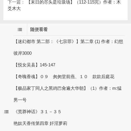
下一篇：
【末日的尽头是垃圾场】（112-115完）作者：木
爻木大
随便看看
【迷幻都市 第二部：《七宗罪》】第二章 (1) 作者：幻想
彼岸3000
【悦女吴县】145-147
【奇魄香魂】０９ 匆匆堂前燕、１０ 款款后庭花
【极品家丁同人之黑鸡巴肏遍大华朝】（1）作者：m:猛
男一号
《荒莽神话》３１－３５
艳奴天香传第四章 奸淫萝莉