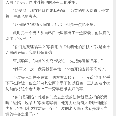
人围了起来，同时对着他的还有三把手枪。
“治安局，现在怀疑你走私药物。”为首的男人说道，他穿
着一件黑色的夹克。
“证据呢？”李衡反问道，他脸上倒是一点也不急。
此时另一个男人从自己口袋里摸出了一盒胶囊，他认真的
说道：“这里。”
“你们是要诬陷吗？”李衡用力挥动着他的拐杖：“我是金冶
之国的居民，我要找领事馆！”
证据确凿。”为首的夹克男说道：“先把你逮捕归案。”
“我再说一次，我要找领事馆！”李衡开始变得不高兴了。
不过夹克却并不在意，他左右四顾了一下，确定李衡的手
下不在附近，便立即向其它两个手下施以眼色，三人架着李衡
匆匆的将这个老人带上了一旁早已准备好的车。
“你们是诬陷！难道你们凌云之境的法律就是这样的没用
吗！诬陷！诬陷！”李衡咆哮着，他努力让所有人都听到他的
声音：“你们就这样对待一个七十岁的老人吗？这就是凌云之
境的待客之道吗？”