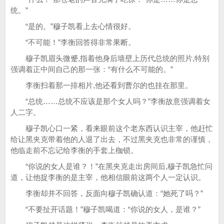
统。”
“是的。”穆子凯看上去心情很好。
“不可能！”李衡回答得非常果断。
穆子凯眉头微蹙,指着他身后墙壁上历代总统的照片,特别
强调着正中间自己的那一张：“有什么不可能的。”
李衡扫着那一排相片,他还看到曹尔的也挂在那里。
“总统……总统不应该是那个女人吗？”李衡故意强调着女
人二字。
穆子凯心口一紧，看来眼前这个老东西认识主宰，他赶忙
给让黑夹克带着他的人退了出去，不过黑夹克也非常的谨慎，
他临走前不忘记给李衡的手套上枷锁。
“你说的女人是谁？！”在黑夹克走出房间后,穆子凯急忙问
道，让他捉李衡的是主宰，他相信眼前这两个人一定认识。
李衡却并不回答，反面向穆子凯确认道：“她死了吗？”
“不要扯开话题！”穆子凯喝道：“你说的女人，是谁？”