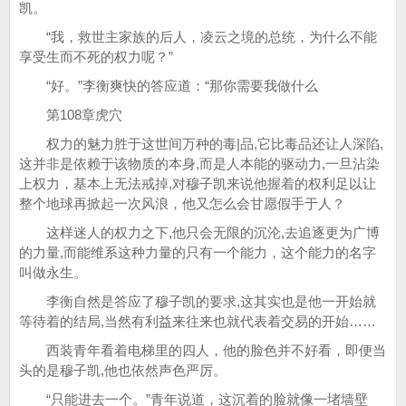
凯。
“我，救世主家族的后人，凌云之境的总统，为什么不能
享受生而不死的权力呢？”
“好。”李衡爽快的答应道：“那你需要我做什么
第108章虎穴
权力的魅力胜于这世间万种的毒|品,它比毒品还让人深陷,
这并非是依赖于该物质的本身,而是人本能的驱动力,一旦沾染
上权力，基本上无法戒掉,对穆子凯来说他握着的权利足以让
整个地球再掀起一次风浪，他又怎么会甘愿假手于人？
这样迷人的权力之下,他只会无限的沉沦,去追逐更为广博
的力量,而能维系这种力量的只有一个能力，这个能力的名字
叫做永生。
李衡自然是答应了穆子凯的要求,这其实也是他一开始就
等待着的结局,当然有利益来往来也就代表着交易的开始……
西装青年看着电梯里的四人，他的脸色并不好看，即便当
头的是穆子凯,他也依然声色严厉。
“只能进去一个。”青年说道，这沉着的脸就像一堵墙壁