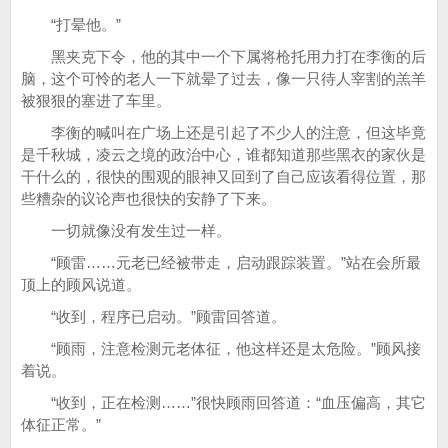
“打晕他。”
黑夹克下令，他的其中一个下属将枪托用力打在李衡的后
脑，这个可怜的老人一下就晕了过去，像一只待人宰割的羔羊
被狠狠的塞进了车里。
李衡的喊叫在广场上还是引起了不少人的注意，但这毕竟
是千秋城，凌云之境的政治中心，谁都知道那些黑衣的家伙是
干什么的，很快的围观的眼神又回到了自己应该看得位置，那
些糟杂的议论声也很快的安静了下来。
一切就像没有发生过一样。
“顾雷……元老已经被带走，启动跟踪装置。”站在会所最
顶上的顾风说道。
“收到，程序已启动。”顾雷回答道。
“顾雨，注意检测元老体征，他这样还是太危险。”顾风接
着说。
“收到，正在检测……”很快顾雨回答道：“血压偏高，其它
体征正常。”