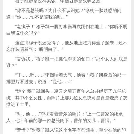
穆子凯越是这样紧张，李衡就越是故弄玄虚。
“你不是总统吗？为什么不认识她？”李衡一脸疑惑的问
道：“你……怕不是骗我的吧。”
“老疯子！”穆子凯一脚将李衡再次踢倒在地上：“你听不明
白我说什么吗？”
这点痛穆子凯还受得了，他从地上吃力得坐了起来，还不
忘佯装喘着气：“听明白了。”
“告诉我，”穆子凯一把抓住李衡的领口：“那个女人到底是
谁？”
“呼……呼……”李衡喘着大气，他看向穆子凯身后的那一
排照片看过去，说道：“是他……”
“她？”穆子凯回头，凌云之境五百年来总共经历了九任总
统，其中不乏女性，而照片上那几位女总统可是真是烧成了灰
撒进了土里。
“对，他……”李衡看着曹尔的照片：“上一任曹家的继承
人，七十年前的那一位总统阁下，曹尔的女儿，曹惜。”
“曹惜？”对穆子凯来说这个名字有些陌生，至少在他的印