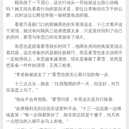
顾风按了一下眉心，这次行动从一开始就这么惊心动魄
吗？她又回头看着行动的策划才是，那位让李衡信任万千的公
爵，此时这位公爵也带着一脸稍显焦虑的脸。
看着万圣殿门口的那辆黑色的车逐渐远去，十三才离开这
个屋顶，她没有向顾风三姐弟透露太多，只是直径回到了自己
的房间，雾雪与朱思已经在里面坐了很久。
朱思也是跟着雾雪很长时间了，他蹲在房间的角落里清点
着武器，这次准备的武器都比较精巧，而且雾雪也多次说明不
一定能用得上，朱思越来越谨慎，现在是像极了雾雪，依然是
把装备一件件的清理，又再三检查。
“李老板被抓走了？”雾雪也很关心着计划的每一步。
十三点点头，她道：“比我预期的早一天，但还好，对方
应该是上勾了。”
“他会不会有危险。”雾雪问道，毕竟这次是兵行险着。
“如果顺利见到总统应该暂时不会。”十三一边说着一边继
续盘算：“每一步我都算好了，除非那总统是个傻子，但凡有
一点想法的人都不会马上杀他。”