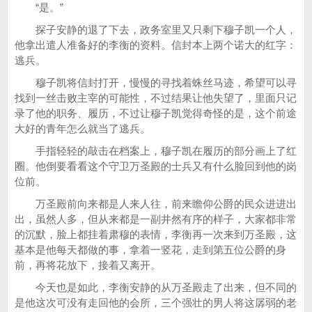
“是。”
探子安静的退了下去，政务室里又只剩下穆子凯一个人，
他拿出遣人准备好的李衡的资料。信封本上两个诺大的红字：
逃兵。
穆子凯将信封打开，慢慢的寻找着蛛丝马迹，希望可以寻
找到一丝击败主宰的可能性，不过结果让他失望了，里面只记
录了他的职务、履历，不过让穆子凯觉得奇怪的是，这个前途
大好的青年怎么就当了逃兵。
手指轻轻的敲击在档案上，穆子凯在履历的部分画上了红
圈。他倒要看看这个守卫万圣殿的士兵又有什么脸回到他的岗
位前。
万圣殿前向来都是人来人往，前来瞻仰公爵的民众进进出
出，虽然人多，但从来都是一副井然有序的样子，大家都非常
的沉默，脸上都挂着肃穆的表情，李衡再一次来到万圣殿，这
基本是他每天都做的事，拿着一竖花，走到第五位公爵的身
前，再将花放下，接着又离开。
今天也是如此，李衡安静的从万圣殿走了出来，但不同的
是他这次可没有走回他的会所，三个强壮的男人将这孱弱的老