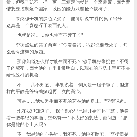
量，但穆子凯不一样，落十三笃定他就是一个窝囊废，因为曹
惜想要控制这个国家，以她的能力只能捡个软柿子。
果然穆子凯的脸色又变了，他可以说□□裸的笑了出来，
这真是一个喜怒浮于表面的人。
“也就是说……你也生而不死了？”
李衡豁达的笑了两声：“你看看我，我都快要老死了，怎
么会有这样的东西。”
“那你知道怎么样才能生而不死？”穆子凯好像捉住了不得
了的秘密，因为他的心里非常明白，以现在的局势主宰可不会
给他这样的机会。
“不……我不知道。”李衡说着，倒又是一脸平静了，但这
样的平静是等待着掀起再一次的高浪。
“可是……我知道生而不死的药在她的身上。”李衡说道。
“现在我也知道了。”穆子凯心里已经开始打起了鼓，他看
着一把年纪的李衡，突然有一个不太好的想法，他问道：“那
你是她的心上人吗？”
“不，我是她的心头针，我不死，她睡不踏实。”李衡倒是