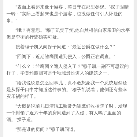
“表面上看起来像个游客，整日守在那里参观。”探子眼睛
一转：“实际上看起来也是个游客，也没做任何引人怀疑的
事。”
“哦？有意思。”穆子凯笑了笑,他自然相信自家亲卫的水平
但是李衡的行迹确实可疑。
接着穆子凯又向探子问道：“最近公爵在做什么？”
“回阁下，近期雏鹰团遭到侵入，公爵正在调查。”
“什么？！雏鹰团？遭人侵入了？”穆子凯一副不可思议的
样子，毕竟雏鹰团可是千秋城最难进入的建筑之一。
“给我说说是怎么回事儿，真不敢想象我一个总统居然还
是从探子口中才知道这件事的。”穆子凯说着，他倒还有些幸
灾乐祸的样子。
“大概是说前几日清洁工照常为雏鹰们收拾院子时，发现
一个封锁了近六十年的房间遭到了入侵，有人喝了里面的
酒。”探子道。
“那是谁的房间？”穆子凯问道。