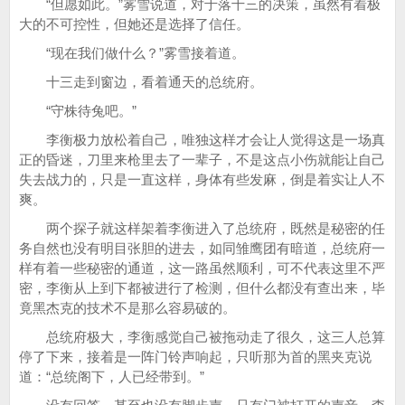
“但愿如此。”雾雪说道，对于落十三的决策，虽然有着极
大的不可控性，但她还是选择了信任。
“现在我们做什么？”雾雪接着道。
十三走到窗边，看着通天的总统府。
“守株待兔吧。”
李衡极力放松着自己，唯独这样才会让人觉得这是一场真
正的昏迷，刀里来枪里去了一辈子，不是这点小伤就能让自己
失去战力的，只是一直这样，身体有些发麻，倒是着实让人不
爽。
两个探子就这样架着李衡进入了总统府，既然是秘密的任
务自然也没有明目张胆的进去，如同雏鹰团有暗道，总统府一
样有着一些秘密的通道，这一路虽然顺利，可不代表这里不严
密，李衡从上到下都被进行了检测，但什么都没有查出来，毕
竟黑杰克的技术不是那么容易破的。
总统府极大，李衡感觉自己被拖动走了很久，这三人总算
停了下来，接着是一阵门铃声响起，只听那为首的黑夹克说
道：“总统阁下，人已经带到。”