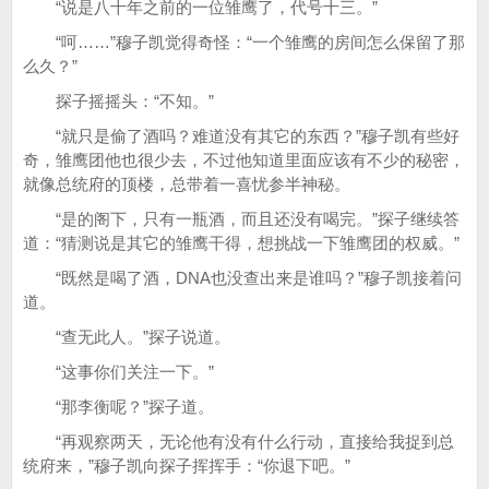
“说是八十年之前的一位雏鹰了，代号十三。”
“呵……”穆子凯觉得奇怪：“一个雏鹰的房间怎么保留了那
么久？”
探子摇摇头：“不知。”
“就只是偷了酒吗？难道没有其它的东西？”穆子凯有些好
奇，雏鹰团他也很少去，不过他知道里面应该有不少的秘密，
就像总统府的顶楼，总带着一喜忧参半神秘。
“是的阁下，只有一瓶酒，而且还没有喝完。”探子继续答
道：“猜测说是其它的雏鹰干得，想挑战一下雏鹰团的权威。”
“既然是喝了酒，DNA也没查出来是谁吗？”穆子凯接着问
道。
“查无此人。”探子说道。
“这事你们关注一下。”
“那李衡呢？”探子道。
“再观察两天，无论他有没有什么行动，直接给我捉到总
统府来，”穆子凯向探子挥挥手：“你退下吧。”