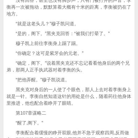
没有回答，甚至也没有脚步声，只有门被打开的声音，李
衡再一次被拖动，默默算着大概有十米的距离，李衡被扔在了
地方。
“就是这老头儿？”穆子凯问道。
“是的，阁下。”黑夹克回答：“被我们打晕了。”
穆子凯上前往李衡身上踢了踢。
“你确定？这可是紫牙会的元老。”
“确定，阁下。”说着黑夹克还不忘记看看他身后的两个兄
弟，那两人正手执武器对着李衡的头。
“把他弄醒。”穆子凯说道。
黑夹克对身后的一人使了个眼色，那人上去对着李衡身上
就是一针。李衡自然知道这针的用处是什么，随着药往他身体
里推进，他也配合着睁开了眼睛。
第107章谋略二
“醒了,阁下。”
李衡配合着缓慢的睁开双眼,他并不急于观察四周,反而做