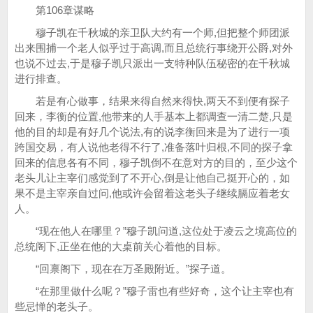
第106章谋略
穆子凯在千秋城的亲卫队大约有一个师,但把整个师团派
出来围捕一个老人似乎过于高调,而且总统行事绕开公爵,对外
也说不过去,于是穆子凯只派出一支特种队伍秘密的在千秋城
进行排查。
若是有心做事，结果来得自然来得快,两天不到便有探子
回来，李衡的位置,他带来的人手基本上都调查一清二楚,只是
他的目的却是有好几个说法,有的说李衡回来是为了进行一项
跨国交易，有人说他老得不行了,准备落叶归根,不同的探子拿
回来的信息各有不同，穆子凯倒不在意对方的目的，至少这个
老头儿让主宰们感觉到了不开心,倒是让他自己挺开心的，如
果不是主宰亲自过问,他或许会留着这老头子继续膈应着老女
人。
“现在他人在哪里？”穆子凯问道,这位处于凌云之境高位的
总统阁下,正坐在他的大桌前关心着他的目标。
“回禀阁下，现在在万圣殿附近。”探子道。
“在那里做什么呢？”穆子雷也有些好奇，这个让主宰也有
些忌惮的老头子。