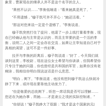
象里，曹家现在的继承人并不是这个名字的主人。
“果然不认识……”李衡低喃道：“看来她真是死了。”
“不用遗憾，”穆子凯可并不开心：“她还活着。”
“那这对您来说一定是个遗憾了。”李衡说道。
穆子凯突然打住了提问，他退了一步上线打量着李衡，现
在已经确认他与主宰是认识的，而且主宰要的是一个活的李
衡，说明二人之间一定会存在交流，如果让主宰知道自己对于
真相的渴望，这可不是一件好事。
拉开与李衡的距离后，穆子凯说道：“好了，今天我们就
谈到这里，李校尉，现在这位女士希望与你谈谈，但我希望你
只专注于她的问题，你也曾经是共和国的军官，如果你没有老
糊涂，我相信你明白我说这话是什么意思。”
“明白，阁下。”李衡说道，他没有想到穆子凯这么快就冷
静了下来，或许现在要靠他主动发力了。
“但是敬爱的总统阁下，听您一席话我是否可以理解……
您还在为她办事，而她……才是凌云之境的实际控制者。”
“你胡说！”穆子凯睁大了双眼：“我才是这个国家的元|