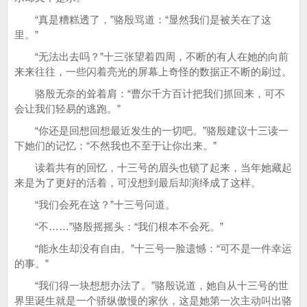
“真是糟糕透了，”骆殷骂道：“显然我们是被关在了这
里。”
“无法出去吗？”十三张望着四周，不断的有人在她的向前
来来往往，一些闪着亮光的屏幕上奇怪的数据正不断的刷过。
骆殷无奈的耸着肩：“曹尔千方百计把我们抓回来，可不
会让我们轻易的逃跑。”
“你还是回想回想最近发生的一切吧。”骆殷建议十三读一
下她们的记忆：“不然我也不至于让你出来。”
读着共有的回忆，十三号的眉头也锁了起来，当年她藏起
来是为了更好的活着，可没想到最后却演绎成了这样。
“我们会死在这？”十三号问道。
“不……”骆殷摇摇头：“我们根本不会死。”
“能永生却没有自由。”十三号一脸遗憾：“可不是一件幸运
的事。”
“我们得一块想想办法了。”骆殷说道，她自从十三号的世
界里诞生就是一个骄纵傲慢的家伙，这是她第一次主动叫出骆