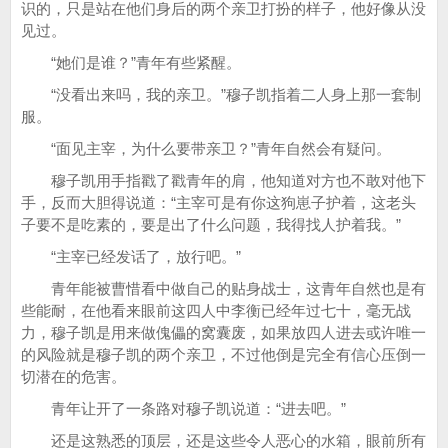
识的，只是站在他们身后的两个亲卫打扮的样子，他好像从没
见过。
“她们是谁？”青年有些紧醒。
“没看出来吗，我的亲卫。”穆子凯指着二人身上那一套制
服。
“面见主宰，为什么要带亲卫？”青年自然会有疑问。
穆子凯用手指戳了戳青年的肩，他知道对方也不敢对他下
手，反而大胆得说道：“主宰可是有你这狗崽子护着，这老头
子要不是吃素的，要是出了什么问题，我得找人护着我。”
“主宰已经发话了，放行吧。”
青年能被曹惜看中做自己的贴身战士，这青年自然也是有
些能耐，在他看来眼前这四人中李衡已经年过七十，毫无战
力，穆子凯是用来做傀儡的窝囊废，如果放四人进去或许唯一
的风险就是穆子凯的两个亲卫，不过他倒是完全有信心压倒一
切潜在的危害。
青年让开了一条路对穆子凯说道：“进去吧。”
还是这熟悉的顶层，还是这些令人恶心的水箱，眼前所有