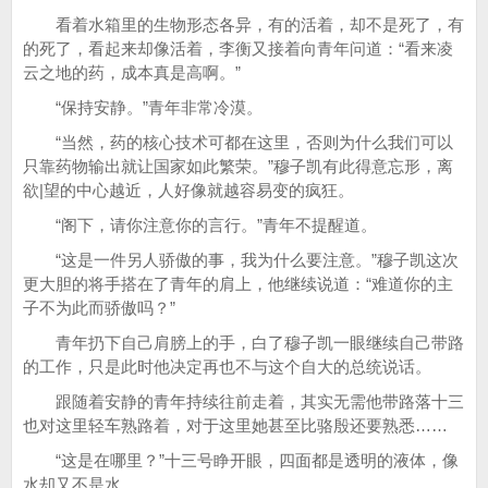
看着水箱里的生物形态各异，有的活着，却不是死了，有
的死了，看起来却像活着，李衡又接着向青年问道：“看来凌
云之地的药，成本真是高啊。”
“保持安静。”青年非常冷漠。
“当然，药的核心技术可都在这里，否则为什么我们可以
只靠药物输出就让国家如此繁荣。”穆子凯有此得意忘形，离
欲|望的中心越近，人好像就越容易变的疯狂。
“阁下，请你注意你的言行。”青年不提醒道。
“这是一件另人骄傲的事，我为什么要注意。”穆子凯这次
更大胆的将手搭在了青年的肩上，他继续说道：“难道你的主
子不为此而骄傲吗？”
青年扔下自己肩膀上的手，白了穆子凯一眼继续自己带路
的工作，只是此时他决定再也不与这个自大的总统说话。
跟随着安静的青年持续往前走着，其实无需他带路落十三
也对这里轻车熟路着，对于这里她甚至比骆殷还要熟悉……
“这是在哪里？”十三号睁开眼，四面都是透明的液体，像
水却又不是水。