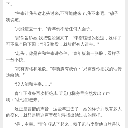
了。
“主宰让我带这老头过来,不可能他来了,我不来吧。”穆子
凯说道。
“只能进去一个。”青年倒不给任何人面子。
“那你告诉她,我把骆殷回来了。”李衡缓慢的说道，这样子
可不像个阶下囚：“想见骆殷，就放所有人进去。”
“老头，你是在和主宰讲条件。”青年板着一张脸，看样子
十分不快。
“我有资格和她谈。”李衡胸有成竹：“只需要你把我的话传
达给她。”
“没人能和主宰……”
青年正准备再次拒绝,却听见电梯旁里突然发出了声
响：“让他们进来。”
这正是曹惜的声音，这些年过去了，她的样子并没有多大
的变化，就只是听这声音都能寻找出她过去的模样。
“是，主宰。”青年顺从了起来，穆子凯与李衡他自然是认