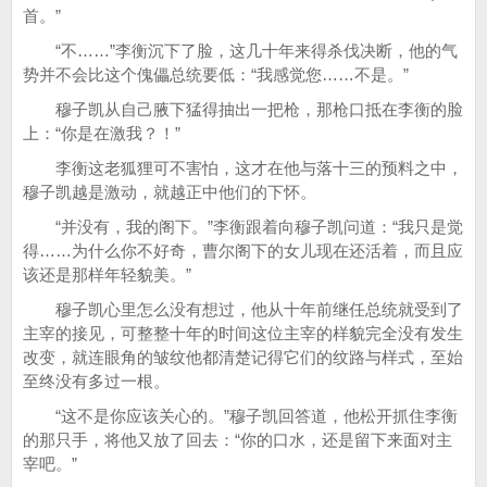
首。”
“不……”李衡沉下了脸，这几十年来得杀伐决断，他的气
势并不会比这个傀儡总统要低：“我感觉您……不是。”
穆子凯从自己腋下猛得抽出一把枪，那枪口抵在李衡的脸
上：“你是在激我？！”
李衡这老狐狸可不害怕，这才在他与落十三的预料之中，
穆子凯越是激动，就越正中他们的下怀。
“并没有，我的阁下。”李衡跟着向穆子凯问道：“我只是觉
得……为什么你不好奇，曹尔阁下的女儿现在还活着，而且应
该还是那样年轻貌美。”
穆子凯心里怎么没有想过，他从十年前继任总统就受到了
主宰的接见，可整整十年的时间这位主宰的样貌完全没有发生
改变，就连眼角的皱纹他都清楚记得它们的纹路与样式，至始
至终没有多过一根。
“这不是你应该关心的。”穆子凯回答道，他松开抓住李衡
的那只手，将他又放了回去：“你的口水，还是留下来面对主
宰吧。”