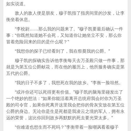
如实说道。
敌人的敌人便是朋友，穆子凯指了指房间里的沙发，让李
衡坐着休息。
“李校尉……那么我的问题来了。”穆子凯要最后确认一件
事：“你既然知道她不会死，又知道你让她坐立不安，那么你
冒着危险回来的目的是什么呢？”
“我想你的探子已经看到了，我在祭奠我的公爵。”
穆子凯的探确实告诉他李衡每天去万圣殿只做一件事，那
就是为第五位公爵献花，而在他的履历上，他所服务确实是第
五代的公爵。
“我的日子不多了，我想死在我的故乡。”李衡一脸坦然。
“或许你还可以死得更有价值。”穆子凯的脑海里碰发出了
一个绝妙的想法：“如果你能活着离开总统府我会封你为万圣
殿的司令官，如果你死离开这里我会把你的骨灰安放在第五位
公爵的身边。无论你是生是死都是我凌云之境的军人，拥有永
远的荣誉，这比你回到故乡再默默的死去要光荣太多。”
“你难道也想生而不死吗？”李衡带着一脸嘲讽看着穆子