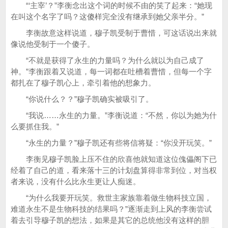
“‘主宰’？”李衡念出这个词的时候不由的笑了起来：“她现
在叫这个名字了吗？这傻样完全没有继承到她父亲半分。”
李衡故意这样说道，穆子凯受制于曹惜，可这话说出来就
像说他受制于一个傻子。
“不就是获得了永生的力量吗？为什么就以为自己成了
神。”李衡跟着又说道，每一词都在吐槽着曹惜，但每一个字
都扎在了穆子凯心上，牵引着他的想象力。
“你说什么？？”穆子凯确实被吸引了。
“我说……永生的力量。”李衡说道：“不然，你以为她为什
么要抓住我。”
“永生的力量？”穆子凯还有些将信将疑：“你没开玩笑。”
李衡见穆子凯脸上压不住的欣喜他就知道这位傀儡阁下已
经着了自己的道，看来落十三的计划盘算得非常到位，对当权
者来说，没有什么比永生更让人痴迷。
“为什么我要开玩笑。救世主家族靠着做生物科技立国，
难道永生不是生物科技的结果吗？”逐渐走到上风的李衡尝试
着去引导穆子凯的想法，如果是其它的总统他没有这样的胆