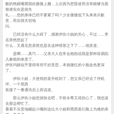
般的艳丽嘴唇因此微微上翘，上次因为您昏迷而没有能够当面
致谢实在是很失
礼……您的身体已经不要紧了吗？少女微微低下头来表示歉
意，而后很关切地
问。
已经没有什么大碍了，感谢伊吹小姐的关心，不过……李
岳突然想起了
什么，又遇见您居然也是在这种情形之下了……他笑道。
是啊……真巧……父亲大人也常会抱怨说我是那种容易陷
入麻烦的体质了。
伊吹玛丽似乎显得有些不好意思，本就微红的小脸血色更深
了。
伊吹小姐，大使馆的直升机到了，您父亲已经去了停机
坪。一个黑西
装接了一番通讯后上前说道。
那么伊吹小姐您就快去吧，不然令尊又得担心了，我也该
去那边帮忙了。
看着不乐意地崛起小嘴的这位大小姐和黑西装们脸上为难的表