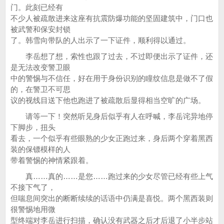
门。此刻已经有
不少人被疏散进来这座有抗震防爆功能的坚固建筑中，门口也
被武警和保安封锁
了。韩雪向带队的人出示了一下证件，顺利得以通过。
李岳想了想，索性也跟了过去，不过即便出示了证件，还
是无法改变警卫眼
中的警惕与不信任，好在用于身份识别的瞳纹信息是做不了假
的，在警卫不可思
议的视线目送下他也跑进了被疏散后显得相当空旷的广场。
请等一下！突然听见身后似乎有人在呼喊，李岳诧异地停
下脚步，扭头
看去，一个似乎有些眼熟的少女正跑过来，身后两个穿着黑西
装的保镖模样的人
带着警惕的神情紧跟着。
真……真的……是您……跑过来的少女尽管已经有些上气
不接下气了，
但喘息间突出的断断续续的话语中仍满是喜悦。两个黑西装则
很警惕地用微
型终端对李岳进行扫描，确认没有武器之后才后退了小半步站