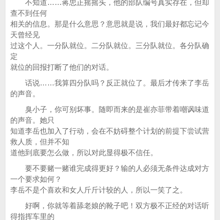
不知道……蒋忠正摇摇头，他的部队编号真实存在，但却
查不到任何
相关的信息。那是什么意思？意思就是说，我们最好都忘记今
天曾经见
过这个人。一分队就位。二分队就位。三分队就位。各分队确
定
就位的回报打断了他们的对话。
话说……我算四分队吗？反正就位了。最后才传来了李岳
的声音。
臭小子，你可别坏事。随即而来的是崔亦菲带着嘲讽味道
的声音。她只
知道李岳也加入了行动，会在不妨碍整个计划的前提下尝试营
救人质，但并不知
道他到底要怎么做，所以对此显得极不信任。
要不要赌一赌谁完成得更好？输的人必须无条件达成对方
一个要求如何？
李岳不是个喜欢和女人斤斤计较的人，所以一笑了之。
好啊，你就等着舔老娘的靴子吧！双方极不正经的对话听
得指挥车里的