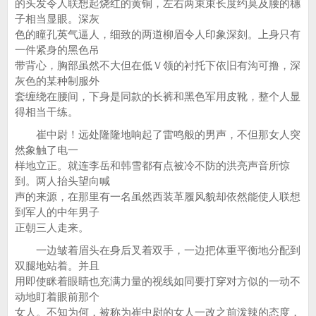
的头发令人联想起烧红的黄铜，左右两束束长度约莫及腰的穗
子相当显眼。深灰
色的瞳孔英气逼人，细致的两道柳眉令人印象深刻。上身只有
一件紧身的黑色吊
带背心，胸部虽然不大但在低Ｖ领的衬托下依旧有沟可撸，深
灰色的某种制服外
套缠绕在腰间，下身是同款的长裤和黑色军用皮靴，整个人显
得相当干练。
崔中尉！远处隆隆地响起了雷鸣般的男声，不但那女人突
然象触了电一
样地立正。就连李岳和韩雪都有点被冷不防的洪亮声音所惊
到。两人抬头望向喊
声的来源，在那里有一名虽然西装革履风貌却依然能使人联想
到军人的中年男子
正朝三人走来。
一边皱着眉头在身后叉着双手，一边把体重平衡地分配到
双腿地站着。并且
用即使眯着眼睛也充满力量的视线如同要打穿对方似的一动不
动地盯着眼前那个
女人。不知为何，被称为崔中尉的女人一改之前泼辣的态度，