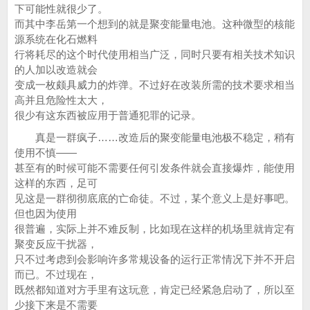
下可能性就很少了。
而其中李岳第一个想到的就是聚变能量电池。这种微型的核能
源系统在化石燃料
行将耗尽的这个时代使用相当广泛，同时只要有相关技术知识
的人加以改造就会
变成一枚颇具威力的炸弹。不过好在改装所需的技术要求相当
高并且危险性太大，
很少有这东西被应用于普通犯罪的记录。
真是一群疯子……改造后的聚变能量电池极不稳定，稍有
使用不慎——
甚至有的时候可能不需要任何引发条件就会直接爆炸，能使用
这样的东西，足可
见这是一群彻彻底底的亡命徒。不过，某个意义上是好事吧。
但也因为使用
很普遍，实际上并不难反制，比如现在这样的机场里就肯定有
聚变反应干扰器，
只不过考虑到会影响许多常规设备的运行正常情况下并不开启
而已。不过现在，
既然都知道对方手里有这玩意，肯定已经紧急启动了，所以至
少接下来是不需要