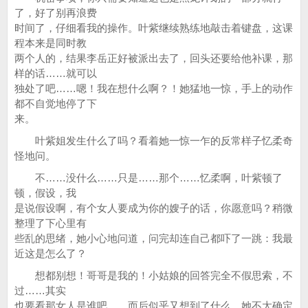
了，好了别再浪费
时间了，仔细看我的操作。叶紫继续熟练地敲击着键盘，这课
程本来是同时教
两个人的，结果李岳正好被派出去了，回头还要给他补课，那
样的话……就可以
独处了吧……嗯！我在想什么啊？！她猛地一惊，手上的动作
都不自觉地停了下
来。
叶紫姐发生什么了吗？看着她一惊一乍的反常样子忆柔奇
怪地问。
不……没什么……只是……那个……忆柔啊，叶紫顿了
顿，假设，我
是说假设啊，有个女人要成为你的嫂子的话，你愿意吗？稍微
整理了下心里有
些乱的思绪，她小心地问道，问完却连自己都吓了一跳：我最
近这是怎么了？
想都别想！哥哥是我的！小姑娘的回答完全不假思索，不
过……其实
也要看那女人是谁吧……而后似乎又想到了什么，她不太确定