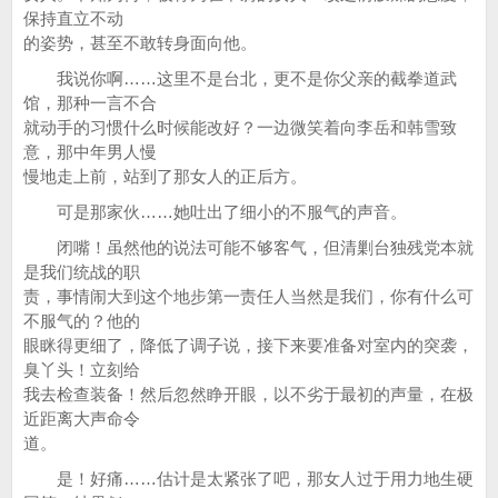
保持直立不动
的姿势，甚至不敢转身面向他。
我说你啊……这里不是台北，更不是你父亲的截拳道武
馆，那种一言不合
就动手的习惯什么时候能改好？一边微笑着向李岳和韩雪致
意，那中年男人慢
慢地走上前，站到了那女人的正后方。
可是那家伙……她吐出了细小的不服气的声音。
闭嘴！虽然他的说法可能不够客气，但清剿台独残党本就
是我们统战的职
责，事情闹大到这个地步第一责任人当然是我们，你有什么可
不服气的？他的
眼眯得更细了，降低了调子说，接下来要准备对室内的突袭，
臭丫头！立刻给
我去检查装备！然后忽然睁开眼，以不劣于最初的声量，在极
近距离大声命令
道。
是！好痛……估计是太紧张了吧，那女人过于用力地生硬