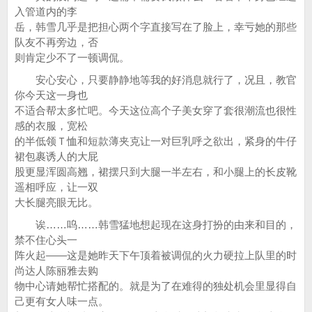
入管道内的李
岳，韩雪几乎是把担心两个字直接写在了脸上，幸亏她的那些
队友不再旁边，否
则肯定少不了一顿调侃。
安心安心，只要静静地等我的好消息就行了，况且，教官
你今天这一身也
不适合帮太多忙吧。今天这位高个子美女穿了套很潮流也很性
感的衣服，宽松
的半低领Ｔ恤和短款薄夹克让一对巨乳呼之欲出，紧身的牛仔
裙包裹诱人的大屁
股更显浑圆高翘，裙摆只到大腿一半左右，和小腿上的长皮靴
遥相呼应，让一双
大长腿亮眼无比。
诶……呜……韩雪猛地想起现在这身打扮的由来和目的，
禁不住心头一
阵火起——这是她昨天下午顶着被调侃的火力硬拉上队里的时
尚达人陈丽雅去购
物中心请她帮忙搭配的。就是为了在难得的独处机会里显得自
己更有女人味一点。