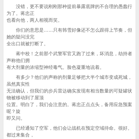
没错，更不要说刚刚那种提前暴露底牌的不合理的愚蠢行
为了。蒋忠正
也看向他，两人相视而笑。
你们的意思是……只有韩雪好像还不怎么跟得上节奏，但
她的疑问没完
全出口就被打断了。
蒋中校！之前那个武警军官又跑了过来，坏消息，劫持者
声称他们拥
有大剂量的浓缩型神经毒气。脸色凝重地说着。
有多少？他们的声称的剂量足够把大半个城市变成死城，
虽然真实性
无法确认，但我们的步兵雷达确实发现有相当数量的可疑罐状
物被移动到了屋顶
位置。明白了，我们会注意的。蒋忠正点点头，备用应急预案
呢？旋
即又问。
已经通知了空军，他们会让战机在预定空域待命。很好。
都过来集合，