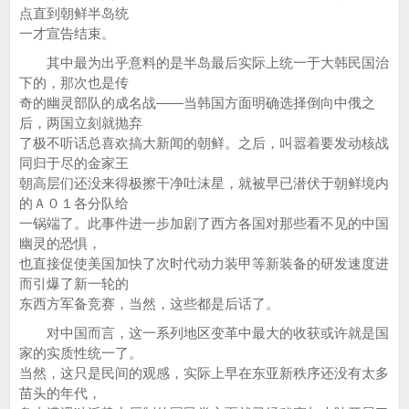
点直到朝鲜半岛统
一才宣告结束。
其中最为出乎意料的是半岛最后实际上统一于大韩民国治
下的，那次也是传
奇的幽灵部队的成名战——当韩国方面明确选择倒向中俄之
后，两国立刻就抛弃
了极不听话总喜欢搞大新闻的朝鲜。之后，叫嚣着要发动核战
同归于尽的金家王
朝高层们还没来得极擦干净吐沫星，就被早已潜伏于朝鲜境内
的Ａ０１各分队给
一锅端了。此事件进一步加剧了西方各国对那些看不见的中国
幽灵的恐惧，
也直接促使美国加快了次时代动力装甲等新装备的研发速度进
而引爆了新一轮的
东西方军备竞赛，当然，这些都是后话了。
对中国而言，这一系列地区变革中最大的收获或许就是国
家的实质性统一了。
当然，这只是民间的观感，实际上早在东亚新秩序还没有太多
苗头的年代，