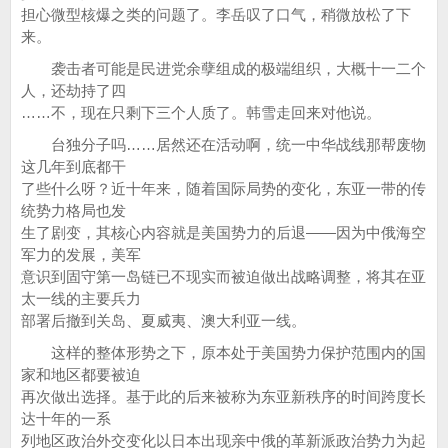
担心微型核爆之类的问题了。李岳叹了口气，稍微放松了下
来。
袭击者可能是民进党余孽组成的极端组织，大概十一二个
人，还劫持了四
……不，现在只剩下三个人质了。韩雪走回来对他说。
台独分子吗……居然还在活动啊，统一中华战线那帮废物
这几年到底都干
了些什么呀？近十年来，随着国际局势的变化，东亚一带的传
统势力格局也发
生了剧变，其核心内容就是美国势力的后退——因为中俄海空
军力的发展，美军
意识到固守第一岛链已不现实而被迫做出战略调整，将其在亚
太一线的主要兵力
部署后撤到关岛、夏威夷、澳大利亚一线。
这样的整体形势之下，原本处于美国势力保护范围内的国
家和地区都要被迫
再次做出选择。基于此的后来被称为东亚新秩序的时间跨度长
达十年的一系
列地区政治外交变化以日本出现亲中俄的革新派政治势力为起