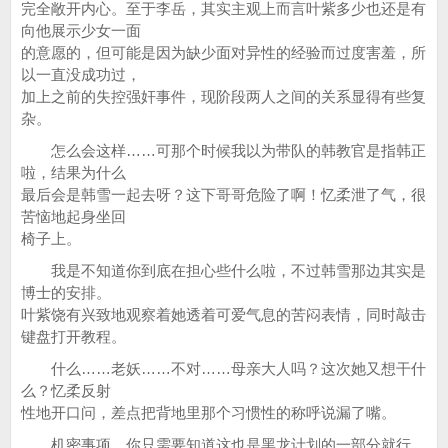
完全敞开内心。至于李岳，其实主观上而言叶紫多少也还是有
向他展示少女一面
的意愿的，但可能是因为缺少面对异性的经验而过度害羞，所
以一直没成功过，
加上之前的失控强奸事件，现阶段两人之间的关系显得有些复
杂。
怎么会这样……可那个时候我以为带队的韩教官是指韩正
啦，结果为什么
最后会是韩雪一起去呀？这下哥哥危险了啊！忆柔泄了气，很
苦恼地起身坐回
椅子上。
我是不知道你到底在担心些什么啦，不过韩雪那边其实是
博士的安排。
叶紫饶有兴致地观察着她透着可爱气息的苦闷表情，同时敲击
键盘打开教程。
什么……老妖……不对……母亲大人吗？这次她又想干什
么？忆柔反射
性地开口问，差点把背地里那个习惯性的称呼说漏了嘴。
机密事项，你只需要知道这也是黑龙计划的一部分就行