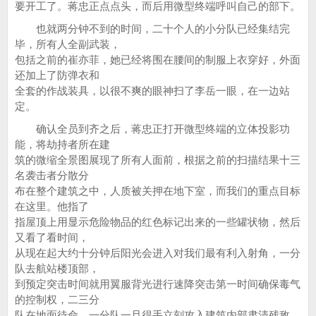
要开工了。蒋忠正点点头，而后用微型终端呼叫自己的部下。
也就两分钟不到的时间，二十个人的小分队已经集结完
毕，所有人全副武装，
包括之前的崔亦菲，她已经将围在腰间的制服上衣穿好，外面
还加上了防弹衣和
全套的作战装具，以很不爽的眼神扫了李岳一眼，在一边站
定。
确认全员到齐之后，蒋忠正打开微型终端的立体投影功
能，将劫持者所在建
筑的微缩全景图展现了所有人面前，根据之前的扫描结果十三
名袭击者分散分
布在整个建筑之中，人质被关押在地下室，而我们的重点目标
在这里。他指了
指屋顶上用显示危险物品的红色标记出来的一些罐状物，然后
又看了看时间，
从现在起大约十分钟后阳光会进入对我们最有利入射角，一分
队去航站楼顶部，
到预定突击时间就用翼服背光进行速降突击第一时间确保毒气
的控制权，二三分
队在地面待命，一分队一旦得手立刻攻入建筑内部肃清残敌。