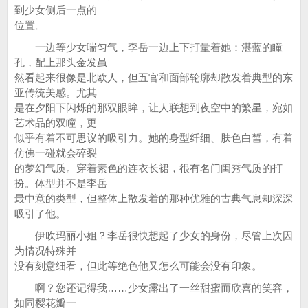
到少女侧后一点的
位置。
一边等少女喘匀气，李岳一边上下打量着她：湛蓝的瞳
孔，配上那头金发虽
然看起来很像是北欧人，但五官和面部轮廓却散发着典型的东
亚传统美感。尤其
是在夕阳下闪烁的那双眼眸，让人联想到夜空中的繁星，宛如
艺术品的双瞳，更
似乎有着不可思议的吸引力。她的身型纤细、肤色白皙，有着
仿佛一碰就会碎裂
的梦幻气质。穿着素色的连衣长裙，很有名门闺秀气质的打
扮。体型并不是李岳
最中意的类型，但整体上散发着的那种优雅的古典气息却深深
吸引了他。
伊吹玛丽小姐？李岳很快想起了少女的身份，尽管上次因
为情况特殊并
没有刻意细看，但此等绝色他又怎么可能会没有印象。
啊？您还记得我……少女露出了一丝甜蜜而欣喜的笑容，
如同樱花瓣一