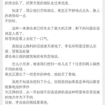
的突击队了。武警方面的领队走过来说道。
知道了，我让他们尽快就位。蒋忠正平静地点点头，脸上
的表情却一点
不轻松。
这样一来袭击者已经失去了最大的王牌，剩下的问题应该
就是人质了。
韩雪倒是看上去松了一口气。
真能这么顺利的话就谢天谢地了。李岳却明显没那么乐
观，望着远处被
袭击者占据的建筑物若有所思地说。
怎么小兄弟，难道我们想到一块儿去了？注意到两人截然
不同的表现，
蒋忠正露出了一些意外的神色，他掐灭了香烟。
虽然不知道你想到了什么。但我觉得如果真是单纯以聚变
能量电池炸弹作
为王牌的话，从一开始就不应该选择机场这种明显有应变设施
的地方作为下手的
目标。李岳收回视线看着他。