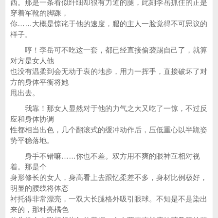
西。那是一条看似纤细却很有力道的腿，此刻李岳抓住的正是
穿着军靴的脚踝，
你……大概是惊诧于他的速度，腿的主人一脸觉得不可思议的
样子。
哼！李岳可不吃这一套，都已经直接偷袭踢自己了，就算
对方是女人他
也没有温柔到会无动于衷的地步，用力一挥手，直接破坏了对
方的身体平衡将她
甩出去。
我靠！那女人显然对于他的力气之大又吃了一惊，不过反
应和身体协调
性都相当出色，几个翻滚式的缓冲动作后，压低重心以半跪姿
势平稳落地。
身手不错嘛……你也不差。双方用不爽的眼神互相对视
着。那是个
身形修长的女人，身高看上去跟忆柔差不多，身材比例极好，
明显的腰线将体态
衬托得非常漂亮，一双大长腿格外吸引眼球。不知是不是染出
来的，那种亮橘色