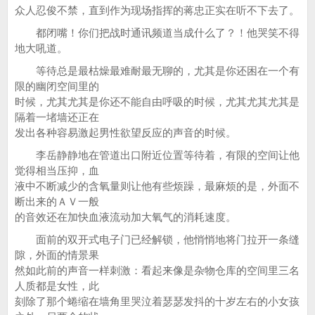
众人忍俊不禁，直到作为现场指挥的蒋忠正实在听不下去了。
都闭嘴！你们把战时通讯频道当成什么了？！他哭笑不得
地大吼道。
等待总是最枯燥最难耐最无聊的，尤其是你还困在一个有
限的幽闭空间里的
时候，尤其尤其是你还不能自由呼吸的时候，尤其尤其尤其是
隔着一堵墙还正在
发出各种容易激起男性欲望反应的声音的时候。
李岳静静地在管道出口附近位置等待着，有限的空间让他
觉得相当压抑，血
液中不断减少的含氧量则让他有些烦躁，最麻烦的是，外面不
断出来的ＡＶ一般
的音效还在加快血液流动加大氧气的消耗速度。
面前的双开式电子门已经解锁，他悄悄地将门拉开一条缝
隙，外面的情景果
然如此前的声音一样刺激：看起来像是杂物仓库的空间里三名
人质都是女性，此
刻除了那个蜷缩在墙角里哭泣着瑟瑟发抖的十岁左右的小女孩