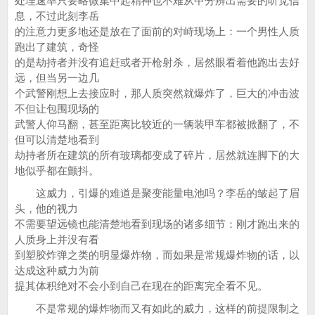
处理速率只要略微集中起精神也不难从中分辨出需要的听觉信
息，不过此刻李岳
的注意力更多地还是放在了面前的对峙现场上：一个男性人质
跑出了建筑，奇怪
的是劫持者并没有追赶或者开枪射杀，居然眼看着他跑出去好
远，但当另一边几
个武警刚想上去接应时，那人质突然就爆炸了，巨大的冲击波
不但让包围现场的
武警人仰马翻，甚至距离比较近的一辆装甲车都被掀翻了，不
但可以清楚地看到
劫持者所在建筑的所有玻璃都变成了碎片，居然就连脚下的大
地似乎都在颤抖。
这威力，引爆的难道是聚变能量电池吗？李岳的皱起了眉
头，他的视力
不需要望远镜也能清楚地看到现场的诸多细节：刚才跑出来的
人质身上并没有看
到塑胶炸弹之类的明显爆炸物，而如果是常规爆炸物的话，以
达成这种威力为前
提其体积绝对不会小到自己在现在的距离完全看不见。
不是常规的爆炸物而又有如此的威力，这样的前提限制之