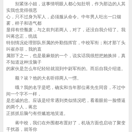
别紧张小姐，这事情明眼人都心知肚明，作为那边的人其
实我也觉得很恶
心，只不过身为军人，必须服从命令。中年男人吐出一口烟
雾，样子和语气都
显得有些颓废，与之前判若两人，对了，还没自我介绍了。我
叫蒋忠正，统战
特别情况处理部队所属的外勤指挥官，中校军衔；刚才那丫头
叫崔亦菲，我的直
属部下之一，也是最麻烦的一个，说实话我很想把她换掉，真
不知道这种没脑子
的家伙是怎么年纪轻轻就混到中尉军衔的。而后自我介绍道。
额？诶？他的大名听得两人一愣。
哦？我的名字是吧，确实和当年那位蒋先生同音，不过中
间一个字不一样，
是忠诚的忠。应该是经常遇到类似情况吧，看着眼前一脸懵逼
的两个人，蒋忠
正抓抓后脑勺有些尴尬地笑道。
蒋中校，我们在外围都布置好了，机场方面也启动了聚变
干扰器，就等你