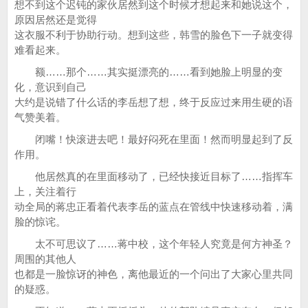
想不到这个迟钝的家伙居然到这个时候才想起来和她说这个，
原因居然还是觉得
这衣服不利于协助行动。想到这些，韩雪的脸色下一子就变得
难看起来。
额……那个……其实挺漂亮的……看到她脸上明显的变
化，意识到自己
大约是说错了什么话的李岳想了想，终于反应过来用生硬的语
气赞美着。
闭嘴！快滚进去吧！最好闷死在里面！然而明显起到了反
作用。
他居然真的在里面移动了，已经快接近目标了……指挥车
上，关注着行
动全局的蒋忠正看着代表李岳的蓝点在管线中快速移动着，满
脸的惊诧。
太不可思议了……蒋中校，这个年轻人究竟是何方神圣？
周围的其他人
也都是一脸惊讶的神色，离他最近的一个问出了大家心里共同
的疑惑。