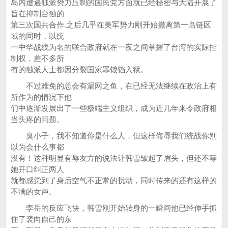
岛内遭遇独派势力压制的国民党方面就已经秘密与大陆开展了
旨在抑制台独的
第三次国共合作.之后几乎在美军势力刚开始撤离第一岛链区
域的同时，以统
一中华战线为名的联合政府就在一夜之间掌握了台湾的实际控
制权，差不多所
有的独派人士都因分裂国家罪锒铛入狱。
不过难免的总会有漏网之鱼，在已经无法继续在政治上有
所作为的情况下他
们中逐渐发展出了一些极端主义组织，成为近几年来令政府相
当头疼的问题。
臭小子，我不知道你是什么人，但这样侮辱我们统战你别
以为会什么事都
没有！这种明显有辱友方的说法让韩雪皱起了眉头，但还不等
她开口纠正两人
就都感觉到了身后空气不正常的扰动，同时传来的还有这样的
不满的女声。
李岳的反应飞快，韩雪刚开始转身的一瞬间他已经伸手抓
住了袭向自己的东