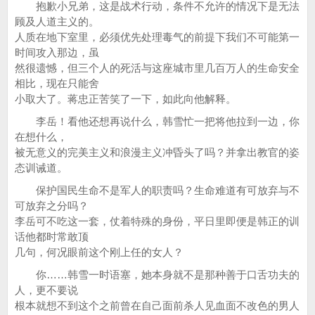
抱歉小兄弟，这是战术行动，条件不允许的情况下是无法
顾及人道主义的。
人质在地下室里，必须优先处理毒气的前提下我们不可能第一
时间攻入那边，虽
然很遗憾，但三个人的死活与这座城市里几百万人的生命安全
相比，现在只能舍
小取大了。蒋忠正苦笑了一下，如此向他解释。
李岳！看他还想再说什么，韩雪忙一把将他拉到一边，你
在想什么，
被无意义的完美主义和浪漫主义冲昏头了吗？并拿出教官的姿
态训诫道。
保护国民生命不是军人的职责吗？生命难道有可放弃与不
可放弃之分吗？
李岳可不吃这一套，仗着特殊的身份，平日里即便是韩正的训
话他都时常敢顶
几句，何况眼前这个刚上任的女人？
你……韩雪一时语塞，她本身就不是那种善于口舌功夫的
人，更不要说
根本就想不到这个之前曾在自己面前杀人见血面不改色的男人