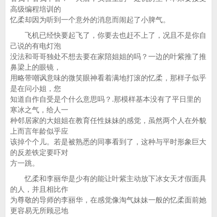
高级编程培训的
忆柔却因为听到一个意外的消息而闹起了小脾气。
飞机已经快要起飞了，你要去也赶不上了，况且不是你自
己说的有电灯泡
没法和哥哥独处不想去要在家陪姐姐的吗？一边的叶紫推了推
鼻梁上的眼镜，
用略带嘲讽意味的微笑眼神看着满地打滚的忆柔，那样子似乎
是在问小姐，您
知道自作自受是个什么意思吗？.那模样基本没有了平日里的
寒冰之气，给人一
种邻居家的大姐姐在教育任性妹妹的感觉，虽然两个人在外貌
上而言年龄似乎应
该掉个个儿。若是被熟悉的同事看到了，这种与平时形象巨大
的反差铁定要吓对
方一跳。
忆柔和李丽华是少有的能让叶紫主动放下冰女天才假面具
的人，并且相比作
为尊敬的导师的李丽华，在感觉像淘气妹妹一般的忆柔面前她
更容易无所顾忌地