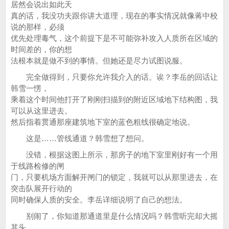
居然会说出如此天
真的话，我没功夫跟你讲大道理，现在的事实情况就像蒋中校
说的那样，必须
优先处理毒气，这个前提下是不可能弥补攻入人质所在区域的
时间差的，你的想
法根本就是做不到的事情。但她还是尽力试图说服。
完全做得到，只要你允许我介入的话。诶？李岳的回话让
韩雪一愣，
乘着这个时间他打开了刚刚扫描到的附近区域地下结构图，我
可以从这里进去。
然后指着贯通那座建筑地下室的蓝色粗线很确定地说。
这是……管线通道？韩雪想了想问。
没错，根据这图上所示，那房子的地下室里刚好有一个用
于线路检修的闸
门，只要机场方面解开闸门的锁定，我就可以从那里进去，在
突击队展开行动的
同时确保人质的安全。李岳详细说明了自己的想法。
别闹了，你知道那通道里是什么情况吗？韩雪听完却大摇
其头。