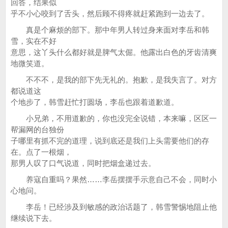
回答，结果似
乎不小心咬到了舌头，然后顾不得疼就赶紧跑到一边去了。
真是个麻烦的部下。那中年男人转过身来面对李岳和韩
雪，实在不好
意思，这丫头什么都好就是脾气太倔。他露出白色的牙齿清爽
地微笑道。
不不不，是我的部下先无礼的。抱歉，是我失言了。对方
都说道这
个地步了，韩雪赶忙打圆场，李岳也跟着道歉道。
小兄弟，不用道歉的，你也没完全说错，本来嘛，区区一
帮漏网的台独份
子哪里有抓不完的道理，说到底还是我们上头需要他们的存
在。点了一根烟，
那男人叹了口气说道，同时把烟盒递过去。
养寇自重吗？果然……李岳摆摆手示意自己不会，同时小
心地问。
李岳！已经涉及到敏感的政治话题了，韩雪警惕地阻止他
继续说下去。