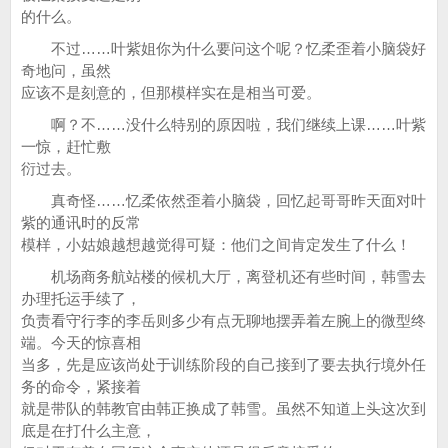
的什么。
不过……叶紫姐你为什么要问这个呢？忆柔歪着小脑袋好
奇地问，虽然
应该不是刻意的，但那模样实在是相当可爱。
啊？不……没什么特别的原因啦，我们继续上课……叶紫
一惊，赶忙敷
衍过去。
真奇怪……忆柔依然歪着小脑袋，回忆起哥哥昨天面对叶
紫的通讯时的反常
模样，小姑娘越想越觉得可疑：他们之间肯定发生了什么！
机场商务航站楼的候机大厅，离登机还有些时间，韩雪去
办理托运手续了，
负责看守行李的李岳则多少有点无聊地摆弄着左腕上的微型终
端。今天的惊喜相
当多，先是应该尚处于训练阶段的自己接到了要去执行境外任
务的命令，紧接着
就是带队的韩教官由韩正换成了韩雪。虽然不知道上头这次到
底是在打什么主意，