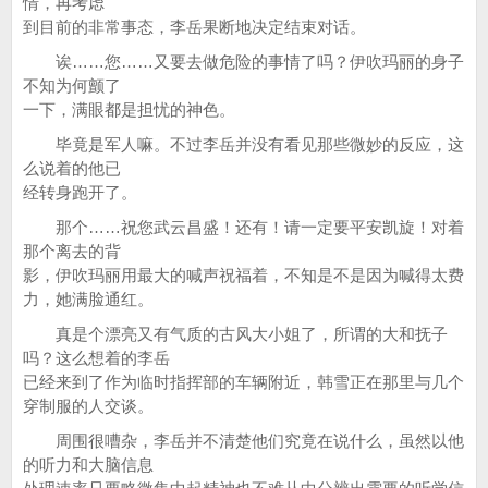
情，再考虑
到目前的非常事态，李岳果断地决定结束对话。
诶……您……又要去做危险的事情了吗？伊吹玛丽的身子
不知为何颤了
一下，满眼都是担忧的神色。
毕竟是军人嘛。不过李岳并没有看见那些微妙的反应，这
么说着的他已
经转身跑开了。
那个……祝您武云昌盛！还有！请一定要平安凯旋！对着
那个离去的背
影，伊吹玛丽用最大的喊声祝福着，不知是不是因为喊得太费
力，她满脸通红。
真是个漂亮又有气质的古风大小姐了，所谓的大和抚子
吗？这么想着的李岳
已经来到了作为临时指挥部的车辆附近，韩雪正在那里与几个
穿制服的人交谈。
周围很嘈杂，李岳并不清楚他们究竟在说什么，虽然以他
的听力和大脑信息