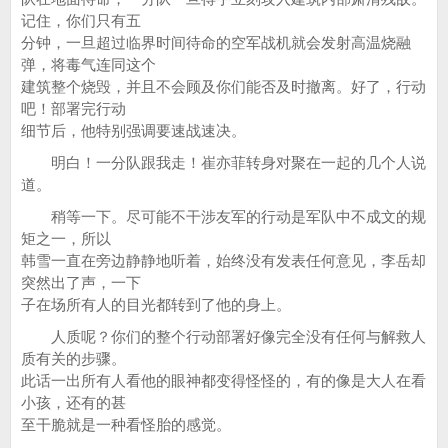
记住，你们只有五
分钟，一旦超过临界时间待命的空军战机就会发射高温烧融
弹，将毒气连同这个
建筑整个烧毁，并且不会顾及你们能否及时撤离。好了，行动
吧！部署完行动
细节后，他特别强调要速战速决。
明白！一分队跟我走！崔亦菲转身对聚在一起的几个人说
道。
稍等一下。尽可能不干涉友军的行动是军队中不成文的规
矩之一，所以
韩雪一直在旁边静静地听着，始终没有发表任何意见，李岳却
突然出了声，一下
子在场所有人的目光都转到了他的身上。
人质呢？你们的整个行动部署好像完全没有任何与解救人
质有关的步骤。
此话一出所有人看他的眼神都变得怪怪的，有的像是大人在看
小孩，还有的甚
至干脆就是一种看怪胎的感觉。