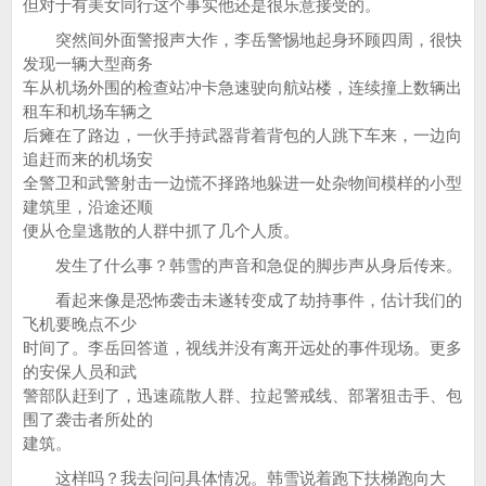
但对于有美女同行这个事实他还是很乐意接受的。
突然间外面警报声大作，李岳警惕地起身环顾四周，很快
发现一辆大型商务
车从机场外围的检查站冲卡急速驶向航站楼，连续撞上数辆出
租车和机场车辆之
后瘫在了路边，一伙手持武器背着背包的人跳下车来，一边向
追赶而来的机场安
全警卫和武警射击一边慌不择路地躲进一处杂物间模样的小型
建筑里，沿途还顺
便从仓皇逃散的人群中抓了几个人质。
发生了什么事？韩雪的声音和急促的脚步声从身后传来。
看起来像是恐怖袭击未遂转变成了劫持事件，估计我们的
飞机要晚点不少
时间了。李岳回答道，视线并没有离开远处的事件现场。更多
的安保人员和武
警部队赶到了，迅速疏散人群、拉起警戒线、部署狙击手、包
围了袭击者所处的
建筑。
这样吗？我去问问具体情况。韩雪说着跑下扶梯跑向大