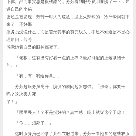
下体。然而事实总是很残酷的，芳芳看到服务员明显愣了一下，知
道自己的小秘
密还是被发现，芳芳一时大为尴尬，脸上火辣辣的，冷汗瞬间就下
来了，还好那
服务员没说什么，而是若无其事的剪完线头，不过不知道是不是心
理原因，芳芳
感觉她看自己的眼神都变了。
「老板，这有没有好看一点的上衣？最好能配的上这条裙子
的。」
「有，有，我给你拿。」
芳芳趁服务员离开，愤愤的质问起罗志强。「强哥，你要干
吗？这次丢人死
了！」
「哪里丢人了？不是挺好的？真性感，晚上就穿这个干你！」
「你……烦死了。」
这时服务员已经拿了几件衣服过来，芳芳一看她拿的这些衣服