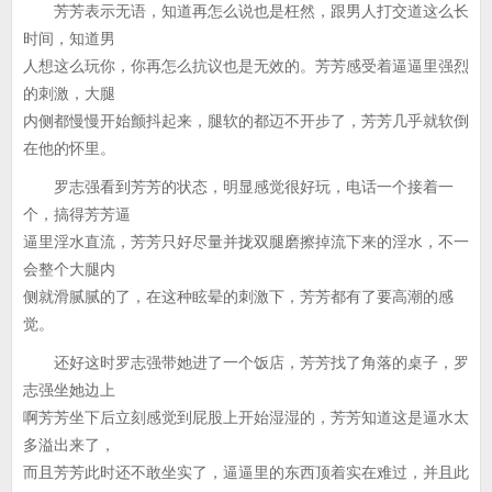
芳芳表示无语，知道再怎么说也是枉然，跟男人打交道这么长
时间，知道男
人想这么玩你，你再怎么抗议也是无效的。芳芳感受着逼逼里强烈
的刺激，大腿
内侧都慢慢开始颤抖起来，腿软的都迈不开步了，芳芳几乎就软倒
在他的怀里。
罗志强看到芳芳的状态，明显感觉很好玩，电话一个接着一
个，搞得芳芳逼
逼里淫水直流，芳芳只好尽量并拢双腿磨擦掉流下来的淫水，不一
会整个大腿内
侧就滑腻腻的了，在这种眩晕的刺激下，芳芳都有了要高潮的感
觉。
还好这时罗志强带她进了一个饭店，芳芳找了角落的桌子，罗
志强坐她边上
啊芳芳坐下后立刻感觉到屁股上开始湿湿的，芳芳知道这是逼水太
多溢出来了，
而且芳芳此时还不敢坐实了，逼逼里的东西顶着实在难过，并且此