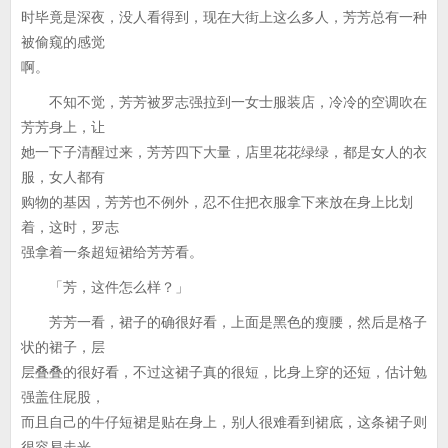
时毕竟是深夜，没人看得到，现在大街上这么多人，芳芳总有一种
被偷窥的感觉
啊。
不知不觉，芳芳被罗志强拉到一女士服装店，冷冷的空调吹在
芳芳身上，让
她一下子清醒过来，芳芳四下大量，店里花花绿绿，都是女人的衣
服，女人都有
购物的基因，芳芳也不例外，忍不住把衣服拿下来放在身上比划
着，这时，罗志
强拿着一条超短裙给芳芳看。
「芳，这件怎么样？」
芳芳一看，裙子的确很好看，上面是黑色的瘦腰，然后是格子
状的裙子，层
层叠叠的很好看，不过这裙子真的很短，比身上穿的还短，估计勉
强盖住屁股，
而且自己的牛仔短裙是贴在身上，别人很难看到裙底，这条裙子则
很容易走光。