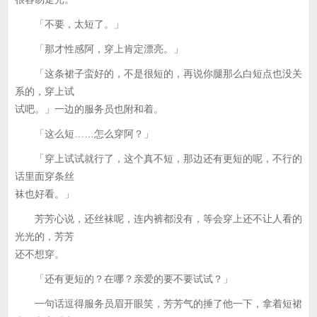
「不要，太短了。」
「那才性感阿，穿上肯定漂亮。」
「这条裙子蛮好的，不是很短的，再说你腿那么白短点也没关
系的，穿上试
试吧。」一边的服务员也附和着。
「这么短……怎么穿阿？」
「穿上试试就行了，这个真不短，那边还有更短的呢，不行的
话里面穿条丝
袜也好看。」
芳芳心说，还丝袜呢，连内裤都没有，等会穿上还不让人看的
光光的，芳芳
还不想穿。
「还有更短的？在哪？亲爱的要不要试试？」
一句话逗得服务员眉开眼笑，芳芳气的捶了他一下，拿着短裙