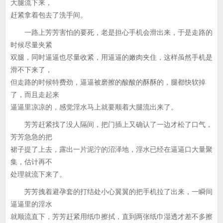
大腿流下来，
赶紧拿着包去了洗手间。
一路上芳芳害怕的要死，老是担心手机会滑出来，于是走路的
时候尽量夹紧
双腿，同时逼逼也尽量收紧，用逼逼的嫩肉夹住，这样虽然手机是
滑不下来了，
但走路的时候特费劲，逼逼被磨擦的酸酸的酥酥的，腿都快软掉
了，而且走起来
逼逼里凉凉的，感觉淫水马上就要顺着大腿流出来了。
芳芳赶紧找了没人隔间，把门插上又确认了一边才松了口气，
芳芳急急的把
裙子提了上去，露出一片泥泞的沼泽地，淫水已经在逼逼口大量聚
集，估计再不
处理就流下来了。
芳芳拽着避孕套的打结处小心翼翼的把手机拉了出来，一瞬间
逼逼里的淫水
就顺流直下，芳芳赶紧用纸巾擦拭，直到两张纸巾湿透才差不多擦