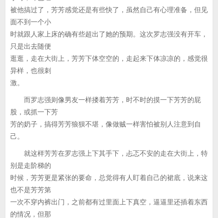
被他搞过了，芳芳感觉还是有些快了，虽然自己有心理准备，但见
面不到一个小
时就跟人家上床的确有些超出了她的预期。这次罗志强没有开车，
只是出去随便
逛逛，走在大街上，芳芳下体空空的，走起来下体凉凉的，感觉很
异样，也很刺
激。
而罗志强则像男友一样搂着芳芳，时不时的摸一下芳芳的屁
股，或抓一下芳
芳的奶子，搞得芳芳狼狈不堪，像做贼一样害怕被别人注意到自
己。
就这样芳芳在罗志强上下其手下，忐忑不安的走在大街上，特
别是走阶梯的
时候，芳芳更是紧张的要命，总觉得有人盯着自己的裙底，说来这
也不是芳芳第
一次不穿内裤出门，之前都有过里面上下真空，逼逼里还插着东西
的情况，但那