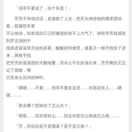
「强哥不要说了，你个坏蛋！」
芳芳不等他说话，直接吻了上去，把舌头伸进他的嘴里搅动
着，双腿想夹紧
不让他动，却发现自己已经被摸的使不上力气了。很快芳芳就感觉
到罗志强的中
指插进逼逼里开始扣弄着，酸酸的特难受，接着又一根手指加了进
来，两根手指
把芳芳的逼逼搅的天翻地覆，淫水止不住的溢出来，芳芳爽的又忘
记了接吻，嘴
巴里发出压抑的呻吟。
「嗯嗯……不要……强哥不要在这里……对面还有人……嗯
嗯……」
「那去哪？想骑你了怎么办？」
「呃呃……回宾馆好么……回去你想怎么骑就怎么骑……」
「芳，你说你是不是骚逼？是不是欠操？」