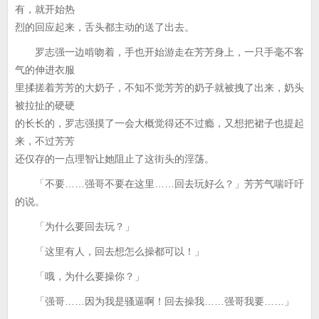
有，就开始热
烈的回应起来，舌头都主动的送了出去。
罗志强一边啃吻着，手也开始游走在芳芳身上，一只手毫不客
气的伸进衣服
里揉搓着芳芳的大奶子，不知不觉芳芳的奶子就被拽了出来，奶头
被拉扯的硬硬
的长长的，罗志强摸了一会大概觉得还不过瘾，又想把裙子也提起
来，不过芳芳
还仅存的一点理智让她阻止了这街头的淫荡。
「不要……强哥不要在这里……回去玩好么？」芳芳气喘吁吁
的说。
「为什么要回去玩？」
「这里有人，回去想怎么操都可以！」
「哦，为什么要操你？」
「强哥……因为我是骚逼啊！回去操我……强哥我要……」