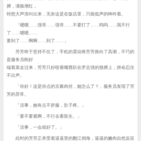
膊，满脸潮红，
特想大声浪叫出来，无奈这是在饭店里，只能低声的呻吟着。
「嗯嗯……强哥……强哥……不要打了……呜呜……我不行
了……嗯嗯……
要到了……啊啊……到了……」
芳芳终于坚持不住了，手机的震动将芳芳推向了高潮，不巧的
是服务员刚好
端着菜走过来，芳芳只好咬着嘴唇趴在罗志强的胳膊上，拼命忍住
不出声。
「你好！这是你点的京酱肉丝，她怎么了？」服务员发现了芳
芳的异常。
「没事，她有点不舒服，肚子疼。」
「要不要紧啊，不行去看医生。」
「没事，一会就好了。」
此时的芳芳正承受着逼逼里的翻江倒海，逼逼的嫩肉自然反应