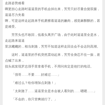
走路姿势难看
啊更担心走路时逼逼里的手机会掉出来，芳芳只好尽量合拢双腿，
逼逼尽力夹着
啊，可是这样走起路来手机磨擦着逼逼的嫩肉，感觉麻酥酥的，甚
是难受。
芳芳头也不敢回，低着头离开广场，由于此时逼逼里全是水，
走起路来逼逼
里凉飕飕的，相当刺激，芳芳不知道这样走回去会不会达到高潮。
这时，逼逼里的手机突然震动起来，芳芳全身忍不住一振，差
点喊了出来，
扭头就发现罗志强手里拿着手机，不用问肯定是他打的电话。
「强哥……不要……好难过……」
「难过么？给你增加点刺激！」
「太刺激了……逼逼里全是水会被人看到的……嗯嗯……」
「不会的，你只管爽就行了。」