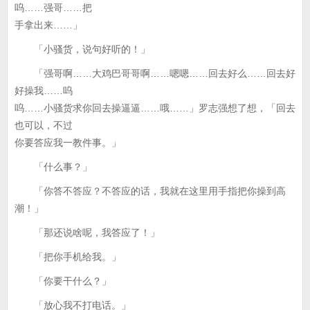
呜……强哥……把
手拿出来……」
「小骚货，说句好听的！」
「强哥啊……大鸡巴哥哥啊……嗯嗯……回去好么……回去好
好操我……呜
呜……小骚货求你回去操逼逼……哦……」罗志强想了想，「回去
也可以，不过
你要答应我一教件事。」
「什么事？」
「你答不答应？不答应的话，我就在这里用手指把你操到高
潮！」
「那还说啥呢，我答应了！」
「把你手机给我。」
「你要干什么？」
「放心我不打电话。」