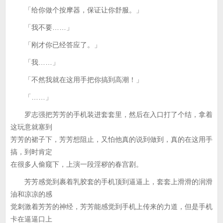
「给你做个按摩器，保证让你舒服。」
「我不要……」
「刚才你已经答应了。」
「我……」
「不然我就在这用手把你搞到高潮！」
「……」
罗志强把芳芳的手机装进套套里，然后在入口打了个结，拿着
这玩意就塞到
芳芳的裙子下，芳芳想阻止，又怕他真的说到做到，真的在这用手
搞，到时肯定
在很多人偷窥下，上演一段淫秽的春宫剧。
芳芳感觉到裹着乳胶套的手机顶到逼逼上，套套上滑滑的润滑
油和凉凉的感
觉刺激着芳芳的神经，芳芳能感觉到手机上传来的力道，但是手机
卡在逼逼口上