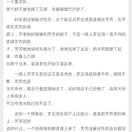
一个重灾区，
两个奶子被他揉了又揉，衣服都皱巴巴的了。
好容易这顿饭才吃完，出了饭店后罗志强直接搂住芳芳，右手
搭在芳芳的肩
膀上，手掌刚好能够到芳芳的奶子，于是一路上罗志强一直不停的
抓揉芳芳的奶
子，芳芳被他搞得头都大了，身体也有了反应，奶头明显硬了起
来，衣服上凸现
出两个点来，逼逼里也开始泛滥起来。
一路上芳芳又是抗议又是哀求的，罗志强是软硬不吃，骚扰不
断，芳芳也是
无可奈何，最后干脆是随他去了，还好现在天已经晚了，虽然大街
上有很多人，
不过毕竟光线已经不足了。
走到一个拐角处，罗志强见四下人比较少，直接把芳芳推到角
上，芳芳还想
说些什么，一个热辣辣的吻直接上来了，芳芳连象征性的反抗都没