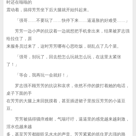
时还在嗡嗡的
震动着，搞得芳芳坐下后大腿就开始抖起来。
「强哥……不要玩了……快停下来……逼逼胀的好难受……」
芳芳一边小声的抗议着一边就想把手机拿出来，结果被罗志强
给拉住了，原
来服务员过来了，这时芳芳哪有心思吃饭，胡乱点了几个菜。
「强哥，别玩了，回去想怎么玩就怎么玩，在这里太紧张
了！」
「等会，我再玩一会就好！」
罗志强不顾芳芳的抗议和哀求，依然不停的拨打着她的电话，
桌子下面的手
在芳芳的大腿上来回抚摸着，甚至插进裙子里按压芳芳的小逼豆
豆。
芳芳被搞得骚痒难耐，气喘吁吁，逼逼里的感觉越来越刺激，
淫水也越来越
多，甚至芳芳都能听见水水的声音。芳芳紧紧的抓住罗志强的胳