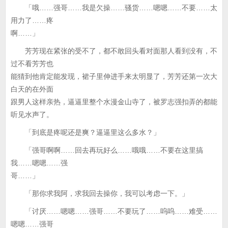
「哦……强哥……我是欠操……骚货……嗯嗯……不要……太
用力了……疼
啊……」
芳芳现在紧张的受不了，都不敢回头看对面那人看到没有，不
过不看芳芳也
能猜到他肯定能发现，裙子里伸进手来太明显了，芳芳还第一次大
白天的在外面
跟男人这样亲热，逼逼里整个水漫金山寺了，被罗志强扣弄的都能
听见水声了。
「到底是疼呢还是爽？逼逼里这么多水？」
「强哥啊啊……回去再玩好么……哦哦……不要在这里搞
我……嗯嗯……强
哥……」
「那你求我阿，求我回去操你，我可以考虑一下。」
「讨厌……嗯嗯……强哥……不要玩了……呜呜……难受……
嗯嗯……强哥