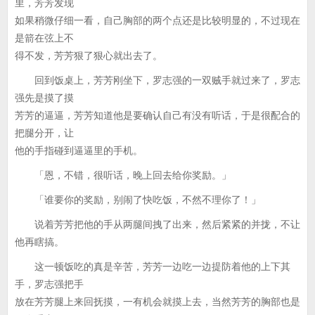
里，芳芳发现
如果稍微仔细一看，自己胸部的两个点还是比较明显的，不过现在
是箭在弦上不
得不发，芳芳狠了狠心就出去了。
回到饭桌上，芳芳刚坐下，罗志强的一双贼手就过来了，罗志
强先是摸了摸
芳芳的逼逼，芳芳知道他是要确认自己有没有听话，于是很配合的
把腿分开，让
他的手指碰到逼逼里的手机。
「恩，不错，很听话，晚上回去给你奖励。」
「谁要你的奖励，别闹了快吃饭，不然不理你了！」
说着芳芳把他的手从两腿间拽了出来，然后紧紧的并拢，不让
他再瞎搞。
这一顿饭吃的真是辛苦，芳芳一边吃一边提防着他的上下其
手，罗志强把手
放在芳芳腿上来回抚摸，一有机会就摸上去，当然芳芳的胸部也是