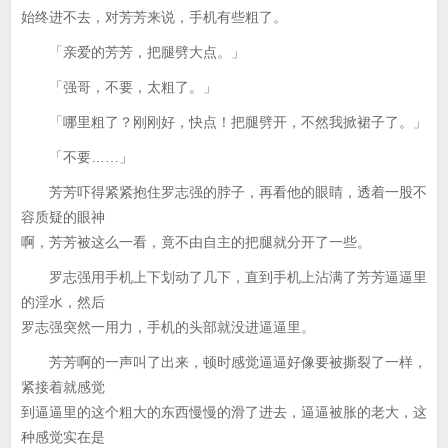
始终进不去，对芳芳来说，手机有些粗了。
「亲爱的芳芳，把腿劈大点。」
「强哥，不要，太粗了。」
「哪里粗了？刚刚好，快点！把腿劈开，不然我掀裙子了。」
「不要……」
芳芳吓得紧紧抱住罗志强的脖子，再看他的眼睛，透着一股不
容质疑的眼神
啊，芳芳被这么一看，竟不由自主的把腿就分开了一些。
罗志强用手机上下划动了几下，直到手机上沾满了芳芳逼逼里
的淫水，然后
罗志强突然一用力，手机的头部就没进逼逼里。
芳芳啊的一声叫了出来，顿时感觉逼逼好像要被撕裂了一样，
紧接着就感觉
到逼逼里的这个粗大的东西慢慢的滑了进去，逼逼被胀的老大，这
种感觉实在是