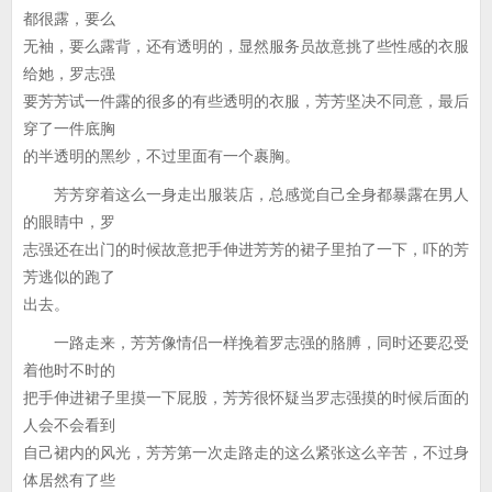
都很露，要么
无袖，要么露背，还有透明的，显然服务员故意挑了些性感的衣服
给她，罗志强
要芳芳试一件露的很多的有些透明的衣服，芳芳坚决不同意，最后
穿了一件底胸
的半透明的黑纱，不过里面有一个裹胸。
芳芳穿着这么一身走出服装店，总感觉自己全身都暴露在男人
的眼睛中，罗
志强还在出门的时候故意把手伸进芳芳的裙子里拍了一下，吓的芳
芳逃似的跑了
出去。
一路走来，芳芳像情侣一样挽着罗志强的胳膊，同时还要忍受
着他时不时的
把手伸进裙子里摸一下屁股，芳芳很怀疑当罗志强摸的时候后面的
人会不会看到
自己裙内的风光，芳芳第一次走路走的这么紧张这么辛苦，不过身
体居然有了些