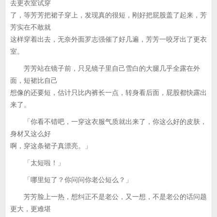
去更衣室试穿
了，等芳芳把裙子穿上，发现真的很短，刚好把屁股盖了起来，芳
芳实在不敢就
这样穿着出去，无奈外面罗志强催了好几遍，芳芳一咬牙出了更衣
室。
芳芳站在镜子前，只见镜子里自己雪白的大腿几乎全露在外
面，短裙比自己
想像的还要短，估计只比内裤长一点，转身看后面，屁股都快露出
来了。
「你看不错吧，一穿这衣服气质就出来了，你这么好的皮肤，
身材又这么好
啊，穿这条裙子真漂亮。」
「太短啦！」
「哪里短了？你问问你老公短么？」
芳芳脸上一热，想纠正不是老公，又一想，不是老公的话问题
更大，更难堪