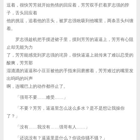
逗着，很快芳芳就开始热情的回应着，芳芳双手拦着罗志强的脖
子，舌头回应着
他的挑逗，追着他的舌头，被罗志强吮吸到他嘴里，两条舌头纠缠
着。
罗志强趁机把手摸进裙子里，摸到芳芳的逼逼上，芳芳有心阻
止却无能为力
了，芳芳能感觉到罗志强的诧异，很快逼逼上就传来了难以忍受的
酸爽，芳芳那
湿漉漉的逼逼和小豆豆被他的手指来回磨擦着，芳芳难过的嘴里发
出呜呜的叫声
啊，连嘴巴上的动作都停止了。
「强哥不要……难受……」
「不要？芳芳，逼逼里怎么这么多水？是不是想让我操你
了？」
「没有……我没有……强哥有人……」
「还说没有？逼逼里是什么？你说你骚不骚？」