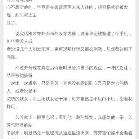
心不想听他的，毕竟是在饭店周围人来人往的，很容易就会被发
现，到时就太丢
脸了。
说实话刚才在外面虽然没穿内裤，逼逼里还被塞进了个手机，
但毕竟没人或
者说没几个人能发现阿，更何况那样玩又那么刺激，居然都达到了
高潮。
不过芳芳现在真是后悔当时没坚持自己的观点，一味的忍让，
结果被他搞得
一次比一次难堪，只是芳芳一直也没有意识到自己只是对方的情
人，或者说是不
花钱的妓女，而且比妓女还干净，对方当然是不玩白不玩，变着花
样玩。
芳芳瞅了一眼罗志强，看到他一脸的坏笑，真想给他一拳，芳
芳气呼呼的站
了起来，明显感觉一股暖流从逼逼里流出来，芳芳害怕淫水会顺着