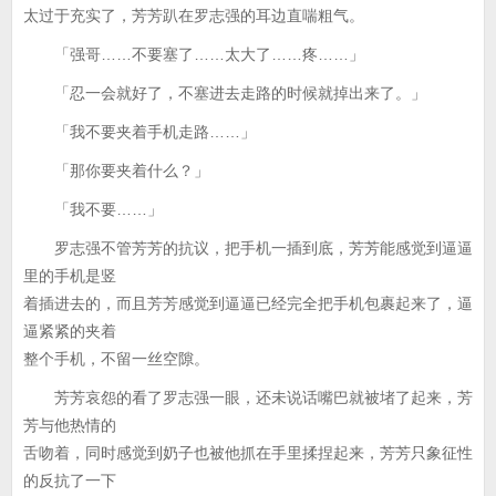
太过于充实了，芳芳趴在罗志强的耳边直喘粗气。
「强哥……不要塞了……太大了……疼……」
「忍一会就好了，不塞进去走路的时候就掉出来了。」
「我不要夹着手机走路……」
「那你要夹着什么？」
「我不要……」
罗志强不管芳芳的抗议，把手机一插到底，芳芳能感觉到逼逼
里的手机是竖
着插进去的，而且芳芳感觉到逼逼已经完全把手机包裹起来了，逼
逼紧紧的夹着
整个手机，不留一丝空隙。
芳芳哀怨的看了罗志强一眼，还未说话嘴巴就被堵了起来，芳
芳与他热情的
舌吻着，同时感觉到奶子也被他抓在手里揉捏起来，芳芳只象征性
的反抗了一下