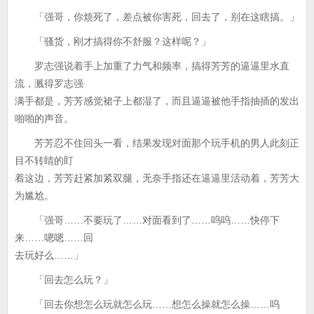
「强哥，你烦死了，差点被你害死，回去了，别在这瞎搞。」
「骚货，刚才搞得你不舒服？这样呢？」
罗志强说着手上加重了力气和频率，搞得芳芳的逼逼里水直
流，溅得罗志强
满手都是，芳芳感觉裙子上都湿了，而且逼逼被他手指抽插的发出
啪啪的声音。
芳芳忍不住回头一看，结果发现对面那个玩手机的男人此刻正
目不转睛的盯
着这边，芳芳赶紧加紧双腿，无奈手指还在逼逼里活动着，芳芳大
为尴尬。
「强哥……不要玩了……对面看到了……呜呜……快停下
来……嗯嗯……回
去玩好么……」
「回去怎么玩？」
「回去你想怎么玩就怎么玩……想怎么操就怎么操……呜