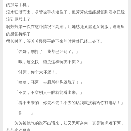
的加紧手机，
淫水狂泄而出，尽管被手机堵住了，但芳芳依然能感觉到淫水已经
流到屁股上了
啊芳芳第一次在这种情况下高潮，让她感觉又尴尬又刺激，逼逼里
的感觉持续了
很长时间，等芳芳慢慢平静下来的时候菜已经上齐了。
「强哥，别打了，我都已经到了。」
「哦，这么快，骚货这样玩爽不爽？」
「讨厌，你个大坏蛋！」
「哈哈，骚逼！去厕所把胸罩脱了！」
「不要，不穿别人一眼就能看出来。」
「看不出来的，你去不去？不去的话我就接着给你打电话！」
「你……」
芳芳被他气的说不出话来，却又无可奈何，真是骑虎难下阿，
芳芳这次是真