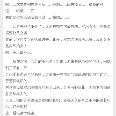
啊……求求你别在这里玩……啊啊……回去操我……操我的骚
逼……哦哦……回
去随便你怎么操我都可以……嗯嗯……」
芳芳有些抗不住了，逼逼被扣弄的酸酸的，淫水直流，但是逼
逼深处又空虚
难耐，很想要大家伙插进去止止痒，罗志强还没有玩够，反正又不
是自己的女人
啊，不玩白不玩。
就在这时，芳芳的手机响了起来，原来是她老公的电话，问她
到了没有，芳
芳忍受着逼逼里的骚痒，尽量用平静的语气撒谎说刚到同学这边，
芳芳打电话的
时候差点被罗志强扣弄的叫了出来，芳芳有心阻止，无奈罗志强故
意更加卖力的
玩弄，扣的芳芳逼逼里啪啪水直响，还在芳芳的耳边不停的说着粗
话，好不容易
这一通电话才结束。