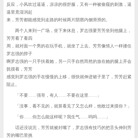
反应，小风吹过逼逼，凉凉的很舒服，又有一种被偷窥的刺激，逼
逼里竟湿润起
来，芳芳都能感觉到走路的时候两片阴唇内侧滑滑的。
两个人来到一广场，坐下来休息，罗志强要芳芳坐到他腿上，
芳芳看了看四
周，就对面一个男的在玩手机，就坐了上去。芳芳像情人一样搂住
罗志强的脖子
啊罗志强的一只手扶着她，另一只手自然而然的放在她的腿上开会
抚摸着，芳芳
感觉到罗志强的手在慢慢的上移，很快就伸进裙子里了，芳芳赶紧
阻止。
「不要……强哥，有人……不要在这里……」
「没事，看不见的，就算看见了又怎么样，他敢过来摸你？」
「你……你怎么能这样呢？我生气……呜呜……」
话还没说完，芳芳就被封嘴了，罗志强有技巧的把舌头伸到芳
芳的嘴巴里挑