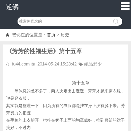
逆鳞
您现在的位置是：
首页
>
历史
《芳芳的性福生活》第十五章
fu44.com
2014-05-24 15:28:42
绝品邪少
第十五章
等休息的差不多了，两人决定出去逛逛，芳芳才起来穿衣服，
说是穿衣服，
其实就是整理一下，因为所有的衣服都是挂在身上没有脱下来。芳
芳费力的把缠
在手腕的上衣解开，把挂在奶子上面的胸罩戴好，推到腰部的裙子
搞好，不过内