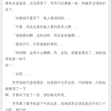
裤夹在逼逼里，没法再穿了，芳芳只好重换一条，却被罗志强给拦
住了。
「内裤就不要穿了，每人看得到的。」
「不要，等会去逛街被人看到多丢人啊。」
「谁能看到啊，这样凉快，而且多刺激啊。」
「那也不行，不穿感觉好害怕。」
「呵呵啊，这有什么啊啊，芳，走啦，谁要是看见了，就把他
带回来一块干
你！」
「去死……」
芳芳虽然不是很愿意，但是拗不过罗志强，只好随他，只把短
裙整理了一下
啊，尽量向下拉了一些，深怕春光外泄。
芳芳看了看手机是下午四点多，算来跟罗志强见面还不到三个
小时，却已经