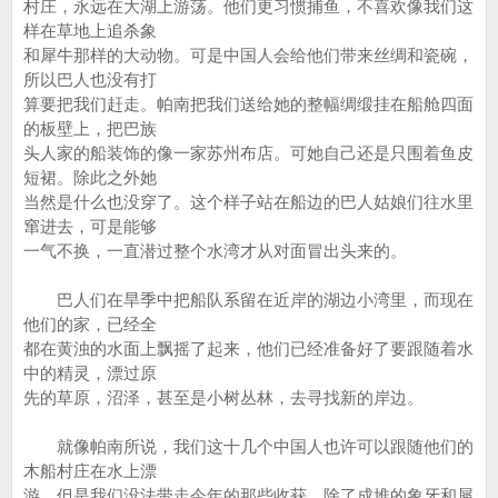
村庄，永远在大湖上游荡。他们更习惯捕鱼，不喜欢像我们这
样在草地上追杀象
和犀牛那样的大动物。可是中国人会给他们带来丝绸和瓷碗，
所以巴人也没有打
算要把我们赶走。帕南把我们送给她的整幅绸缎挂在船舱四面
的板壁上，把巴族
头人家的船装饰的像一家苏州布店。可她自己还是只围着鱼皮
短裙。除此之外她
当然是什么也没穿了。这个样子站在船边的巴人姑娘们往水里
窜进去，可是能够
一气不换，一直潜过整个水湾才从对面冒出头来的。
巴人们在旱季中把船队系留在近岸的湖边小湾里，而现在
他们的家，已经全
都在黄浊的水面上飘摇了起来，他们已经准备好了要跟随着水
中的精灵，漂过原
先的草原，沼泽，甚至是小树丛林，去寻找新的岸边。
就像帕南所说，我们这十几个中国人也许可以跟随他们的
木船村庄在水上漂
游，但是我们没法带走今年的那些收获，除了成堆的象牙和犀