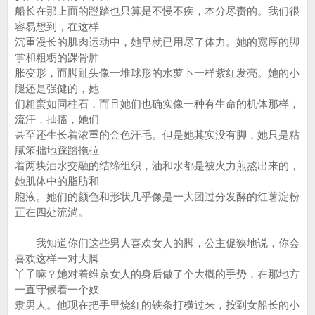
船长在那上面的蹬踏也只算是不慢不疾，本分尽责的。我们很
容易想到，在这样
沉重漫长的肌肉运动中，她早就已用尽了体力。她的宽厚的脚
掌和粗粝的踝骨肿
胀变形，而脚趾头像一堆球形的水萝卜一样紫红发亮。她的小
腿还是强健的，她
们粗蛮如同柱石，而且她们也确实像一种有生命的机体那样，
流汗，抽搐，她们
甚至还生长着浓重的金色汗毛。但是她其实没有脚，她只是粘
腻笨拙地踩踏拖拉
着两块油水交融的结缔组织，油和水都是被火力煎熬出来的，
她肌体中的脂肪和
胞液。她们的颜色和形状几乎像是一大团过分发酵的红薯淀粉
正在四处流淌。
我知道你们这些男人喜欢女人的脚，公主促狭地说，你会
喜欢这样一对大脚
丫子嘛？她对着维京女人的身后做了个大概的手势，在那地方
一直守候着一个奴
隶男人。他现在把手里烧红的铁条打横过来，按到女船长的小