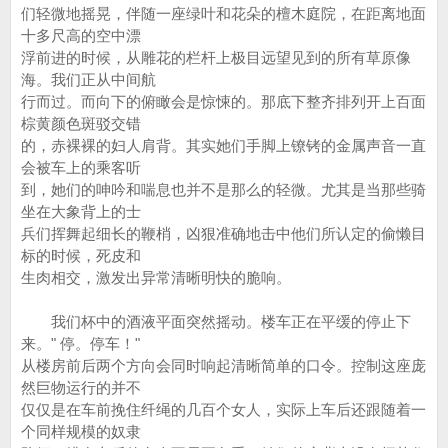
们轻微地摇晃，伴随一座绿叶和花朵的檀木庭院，在距离地面
十多尺高的空中漂
浮前进的时候，从雕花的栏杆上极目远望见到的所有草原像
海。我们正从中间航
行而过。而向下的俯瞰会是惊悚的。那底下整齐排列开上百面
棕黄颜色斑驳交错
的，赤裸裸的妇人肩背。其实她们手脚上镣铐的金属声音一直
会被车上的乘客听
到，她们的呻吟和喘息也并不是那么的轻微。尤其是当那些骑
坐在大象背上的士
兵们挥舞起细长的鞭梢，凶狠准确地击中他们所认定的偷懒目
标的时候，死皮和
生肉相交，激发出异常清晰明快的脆响。
我们杯中的酒液平面突然摇动。楼车正在平缓的停止下
来。" 停。停车！"
从楼房前后两个方向会同时响起清晰简单的口令。控制这座庞
然巨物运行的并不
仅仅是在车前挽住纤绳的几百个女人，实际上车后还跟随着一
个同样规模的奴隶