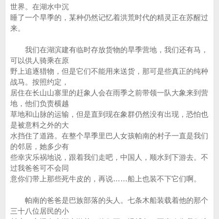
世界。在湖水中沉
睡了一个旱季的，某种仍然记忆着洪荒时代的精灵正在苏醒过
来。
我们在湖滨建有临时存放货物的旱季营地，我们还有马，
可以供人骑乘在原
野上追逐猎物，但是它们不能用来送货，那可是些真正的纯种
战马。按照约定，
居住在长山山寨里的赶象人会在雨季之前带领一队大象来到营
地，他们负责横越
草地和山脉的运输，但是直到现在象群仍然没有出现，恐怕也
是被意料之外的大
水挡住了道路。在整个旱季里巴人女孩帕南的村子一直是我们
的邻居，她多少有
些幸灾乐祸地说，跟着我们走吧，中国人，顺水到下游去。不
过我爸爸可不会同
意你们带上那些死牛皮的，再说……船上也装不下它们啊。
帕南的爸爸是巴族部落的头人。七条木船装载着他的那个
三十八位居民的小