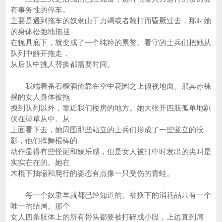
有事务性的停车。
主要是遇到拖车的奴隶由于力竭或者鞭打而昏厥过去，那时她
的身体松弛地拖挂
在轭具底下，就变成了一个纯粹的累赘。看守的士兵们把她从
队列中解开拖走，
从后队中挑人替换都需要时间。
我端着番石榴酒倚靠在空中花园之上俯视地面。那具赤裸
裸的女人身体被拖
拽到队列以外，靠近我们楼房的地方。她大张开四肢孤单地趴
伏在绿草从中。从
上面看下去，她周围那些站立的士兵们形成了一些竖立的投
影，他们挥舞棍棒的
动作显得有些怪诞和娱乐感，但是女人被打中时发出的尖叫是
实实在在的。她在
木棍下抽缩和爬行的姿态有点像一只受伤的青蛙。
每一个奴隶早就都已经知道的。被换下的消耗品只有一个
唯一的结局。那个
女人四条肢体上的所有骨头都要被打碎成小段，上边直到肩