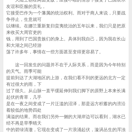
友谊和臣服的贡礼，
它接受巴作为一个藩属的统治权利。而对于商人来说，只要战
争停止，生意就可
以继续。在娜兰重新复归蛮夷统治的五年以来，我们只是把原
来收买大周官吏的
钱，用到了巴国贵族们的身上。具体到我自己，因为我在长山
和大湖之间已经游
荡了许多年，事情在一些方面甚至变得更容易了。
这一回发生的问题并不在于人际关系，而是因为今年特别
的天气。雨季可能
提前到达了大湖地区的上游，在我们看不到的更远的北方一定
有过很大的雨，下
过了很久。从山脉一直平缓延伸到我们脚下的原野上本来长满
起伏的青草，几乎
是在一夜之间变成了一片泛滥的沼泽，那是远方积蓄的内涝沿
着较低的地势四处
满溢的结果。而在我们另外一侧的大湖岸边可以看到，湖水已
经不再是旱季晴天
中的碧绿清澈，它现在变成了一片浪涌起伏，漩涡丛生的浑浊