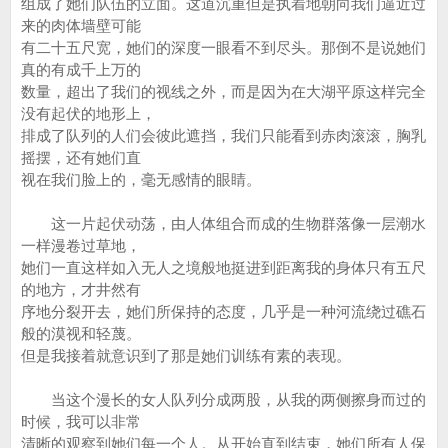
组成了她们队伍的立面。这道沉重但是执着地朝向我们逼近过
来的肉体墙壁可能
有二十五尺宽，她们的深度一眼看不到尽头。那倒不是说她们
真的有成千上万的
数量，超出了我们的视线之外，而是因为在大湖平原这样完全
没有起伏的地形上，
排成了队列的人们会彼此遮挡，我们只能看到赤肉滚滚，胸乳
摇摆，还有她们直
视在我们脸上的，毫无感情的眼睛。
这一片起伏动荡，由人体组合而成的生物群落像一层潮水
一样漫卷过草地，
她们一直这样如入无人之境般地挺进到距离我的身体只有五尺
的地方，才井然有
序地分裂开去，她们所保持的态度，几乎是一种河流绕过礁石
般的漠视和轻蔑。
但是我接着就意识到了那是她们训练有素的表现。
当这个漫长的女人队列分成两股，从我的两侧擦身而过的
时候，我可以非常
清晰的观察到她们每一个人。从开始直到结束，她们所有人保