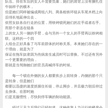
队伍。排在车后的女人不需要负重，她们的肩背上没有捆扎住
牛轭样子的横木，
但是她们同样被编成两组八列。两条粗铁环链从车尾木档上向
后绵长地延伸出去，
依照女奴各自行走的位置，用铁铐锁死她们的左手或者右手。
而那个牵连在链条
上的女人另一侧的手臂，会与另外一个女人的手臂再以铁铐相
联。这样的一个四
人组合正好具备了与车前群体的对称关系。本来她们存在的一
个理由，就是为了
保证在拖车奴隶因为伤病发生减员时可以替换。不过还有另外
一个更重要的理由，
那就是当驾御她们的官员高喊停车的时候。
每一个锁在外侧的女人都要疾步上前转身，内侧的那个只
是转身，但是她们
都要以迅捷的速度抓握住长链，停止脚步，并且极力朝后仰过
去身体。在那时她
们是克服惯性，尽快刹停车辆的制动能源。
经过三天之后我们已经知道，这种依靠人力运行的楼房会