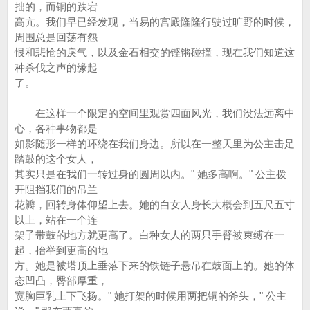
拙的，而铜的跌宕
高亢。我们早已经发现，当易的宫殿隆隆行驶过旷野的时候，
周围总是回荡有怨
恨和悲怆的戾气，以及金石相交的铿锵碰撞，现在我们知道这
种杀伐之声的缘起
了。
在这样一个限定的空间里观赏四面风光，我们没法远离中
心，各种事物都是
如影随形一样的环绕在我们身边。所以在一整天里为公主击足
踏鼓的这个女人，
其实只是在我们一转过身的圆周以内。" 她多高啊。" 公主拨
开阻挡我们的吊兰
花瓣，回转身体仰望上去。她的白女人身长大概会到五尺五寸
以上，站在一个连
架子带鼓的地方就更高了。白种女人的两只手臂被束缚在一
起，抬举到更高的地
方。她是被塔顶上垂落下来的铁链子悬吊在鼓面上的。她的体
态凹凸，臀部厚重，
宽胸巨乳上下飞扬。" 她打架的时候用两把铜的斧头，" 公主