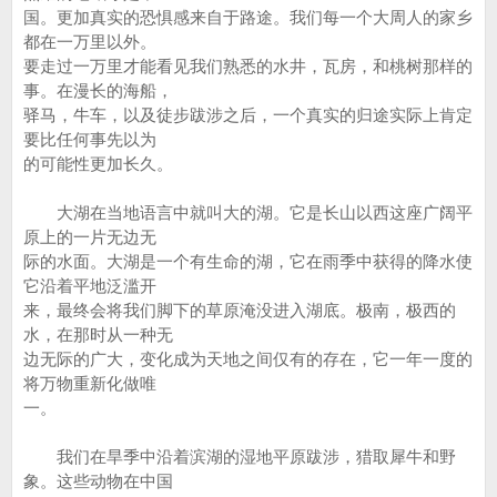
国。更加真实的恐惧感来自于路途。我们每一个大周人的家乡
都在一万里以外。
要走过一万里才能看见我们熟悉的水井，瓦房，和桃树那样的
事。在漫长的海船，
驿马，牛车，以及徒步跋涉之后，一个真实的归途实际上肯定
要比任何事先以为
的可能性更加长久。
大湖在当地语言中就叫大的湖。它是长山以西这座广阔平
原上的一片无边无
际的水面。大湖是一个有生命的湖，它在雨季中获得的降水使
它沿着平地泛滥开
来，最终会将我们脚下的草原淹没进入湖底。极南，极西的
水，在那时从一种无
边无际的广大，变化成为天地之间仅有的存在，它一年一度的
将万物重新化做唯
一。
我们在旱季中沿着滨湖的湿地平原跋涉，猎取犀牛和野
象。这些动物在中国