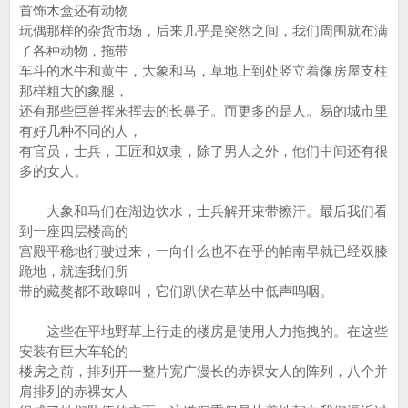
首饰木盒还有动物
玩偶那样的杂货市场，后来几乎是突然之间，我们周围就布满
了各种动物，拖带
车斗的水牛和黄牛，大象和马，草地上到处竖立着像房屋支柱
那样粗大的象腿，
还有那些巨兽挥来挥去的长鼻子。而更多的是人。易的城市里
有好几种不同的人，
有官员，士兵，工匠和奴隶，除了男人之外，他们中间还有很
多的女人。
大象和马们在湖边饮水，士兵解开束带擦汗。最后我们看
到一座四层楼高的
宫殿平稳地行驶过来，一向什么也不在乎的帕南早就已经双膝
跪地，就连我们所
带的藏獒都不敢嗥叫，它们趴伏在草丛中低声呜咽。
这些在平地野草上行走的楼房是使用人力拖拽的。在这些
安装有巨大车轮的
楼房之前，排列开一整片宽广漫长的赤裸女人的阵列，八个并
肩排列的赤裸女人