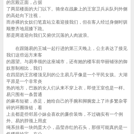
的宫殿正面，占据
了两层楼面的大门以下。骑坐在战象上的王室卫兵从队列外侧
的高处向下注视，
而赤裸的女奴们笔直站立着迎接我们，但在客人经过身侧时驯
顺整齐地屈膝下跪。
那是两道迎向我们又俯伏沉落的人肉波浪。
在跟随易的王城一起行进的第三天晚上，公主表达了接见
我们这些远方来客
的愿望。与易率领的这座城市，还有她的楼车前华丽铺张的御
奴形制相比，我们
在四层的王宫楼顶见到的公主易几乎像是一个平民女孩。大湖
平原是一个非常炎
热的地方，巴族的女人们从来不穿上衣，即使王室也是一样。
易只围有一条普通
的麻布短裙，赤足，她给自己的手腕和脚腕套上了许多繁杂零
碎的环圈珠链，看
上去都是些邻居小妹会喜欢的廉价装饰，不过确实有一个例
外。易的脖颈上用皮
绳系挂着一块鸽蛋大小，晶莹赤红的石头，那很可能真的是一
件稀世珍宝。在公