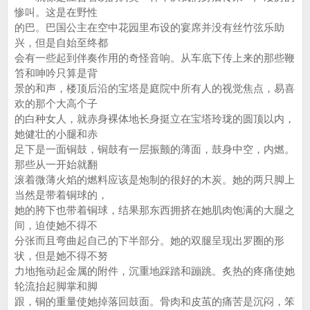
惨叫。这是在野性
的巴。巴国公主在空中花园里布设的宴席并没有丝竹弦乐助
兴，但是自始至终都
会有一些起到伴奏作用的奇怪音响。从车底下传上来的那些鞭
笞和呻吟只算是背
景的和声，楼顶后沿的宝塔是庭院中所有人的视觉焦点，易喜
欢的那个大高个子
的白种女人，就赤身裸体地长身挺立在宝塔玲珑的圆顶以内，
她健壮的小腿和赤
足下是一面铜鼓，铜鼓有一层振颤的薄面，鼓身中空，内燃。
那些从一开始就翻
滚着微薄火焰的燃料应该是炮制的很好的木炭。她的两只脚上
当然是带着铜球的，
她的胯下也带着铜球，结果那东西拥挤在她肌肉饱满的大腿之
间，迫使她不得不
分张而且弯曲起自己的下半部分。她的双腿呈现出罗圈的形
状，但是她不得不努
力地拖动起金属的附件，沉重地踩踏和蹦跳。炙热的疼痛使她
轮流抬起脚掌和脚
跟，铜的重量使她掉落回鼓面。骨肉和皮茧的痛苦是沉闷，笨