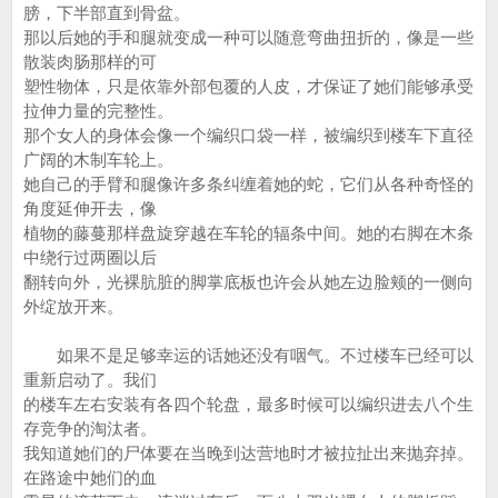
膀，下半部直到骨盆。
那以后她的手和腿就变成一种可以随意弯曲扭折的，像是一些
散装肉肠那样的可
塑性物体，只是依靠外部包覆的人皮，才保证了她们能够承受
拉伸力量的完整性。
那个女人的身体会像一个编织口袋一样，被编织到楼车下直径
广阔的木制车轮上。
她自己的手臂和腿像许多条纠缠着她的蛇，它们从各种奇怪的
角度延伸开去，像
植物的藤蔓那样盘旋穿越在车轮的辐条中间。她的右脚在木条
中绕行过两圈以后
翻转向外，光裸肮脏的脚掌底板也许会从她左边脸颊的一侧向
外绽放开来。
如果不是足够幸运的话她还没有咽气。不过楼车已经可以
重新启动了。我们
的楼车左右安装有各四个轮盘，最多时候可以编织进去八个生
存竞争的淘汰者。
我知道她们的尸体要在当晚到达营地时才被拉扯出来抛弃掉。
在路途中她们的血