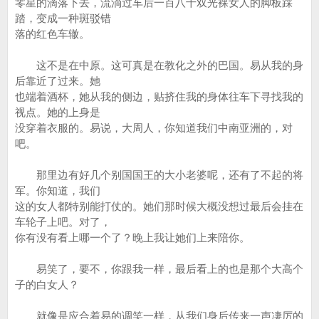
零星的滴落下去，流淌过车后一百八十双光裸女人的脚板踩
踏，变成一种斑驳错
落的红色车辙。
这不是在中原。这可真是在教化之外的巴国。易从我的身
后靠近了过来。她
也端着酒杯，她从我的侧边，贴挤住我的身体往车下寻找我的
视点。她的上身是
没穿着衣服的。易说，大周人，你知道我们中南亚洲的，对
吧。
那里边有好几个别国国王的大小老婆呢，还有了不起的将
军。你知道，我们
这的女人都特别能打仗的。她们那时候大概没想过最后会挂在
车轮子上吧。对了，
你有没有看上哪一个了？晚上我让她们上来陪你。
易笑了，要不，你跟我一样，最后看上的也是那个大高个
子的白女人？
就像是应合着易的调笑一样，从我们身后传来一声凄厉的