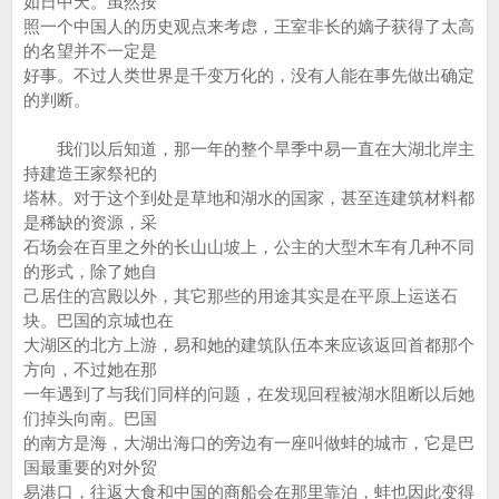
如日中天。虽然按
照一个中国人的历史观点来考虑，王室非长的嫡子获得了太高
的名望并不一定是
好事。不过人类世界是千变万化的，没有人能在事先做出确定
的判断。
我们以后知道，那一年的整个旱季中易一直在大湖北岸主
持建造王家祭祀的
塔林。对于这个到处是草地和湖水的国家，甚至连建筑材料都
是稀缺的资源，采
石场会在百里之外的长山山坡上，公主的大型木车有几种不同
的形式，除了她自
己居住的宫殿以外，其它那些的用途其实是在平原上运送石
块。巴国的京城也在
大湖区的北方上游，易和她的建筑队伍本来应该返回首都那个
方向，不过她在那
一年遇到了与我们同样的问题，在发现回程被湖水阻断以后她
们掉头向南。巴国
的南方是海，大湖出海口的旁边有一座叫做蚌的城市，它是巴
国最重要的对外贸
易港口，往返大食和中国的商船会在那里靠泊，蚌也因此变得