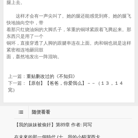
腿上去。
这样才会有一声尖叫了。她的腿还能感觉到疼。她的腿飞
快地抽向空中，带
着那只红烧油焖的大脚爪子，笨重的铜球紧跟着飞腾起来。那
东西只是用了一个
铜环，直接穿透了人脚的跟腱串连在上面。肉和铜也就是这样
紧密相连地砸回鼓
面，轰然地发出一阵混响。
上一篇：
重贴删改过的《不知归》
下一篇：
【原创】【爸爸，你爱我么】－－（１３，１４
完）
随便看看
【我的妹妹被偷奸】第89章 作者: 同写
在未來的那一個時代 (十，我的小貓潔西卡