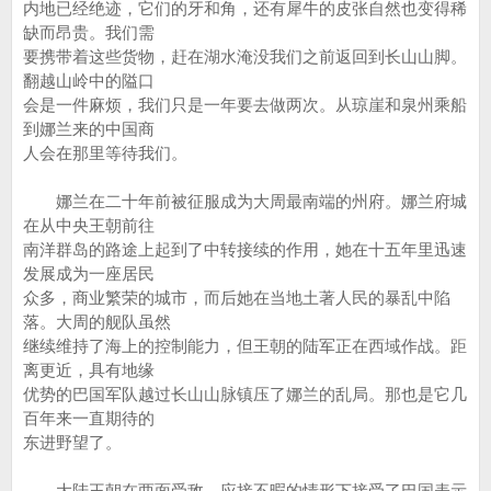
内地已经绝迹，它们的牙和角，还有犀牛的皮张自然也变得稀
缺而昂贵。我们需
要携带着这些货物，赶在湖水淹没我们之前返回到长山山脚。
翻越山岭中的隘口
会是一件麻烦，我们只是一年要去做两次。从琼崖和泉州乘船
到娜兰来的中国商
人会在那里等待我们。
娜兰在二十年前被征服成为大周最南端的州府。娜兰府城
在从中央王朝前往
南洋群岛的路途上起到了中转接续的作用，她在十五年里迅速
发展成为一座居民
众多，商业繁荣的城市，而后她在当地土著人民的暴乱中陷
落。大周的舰队虽然
继续维持了海上的控制能力，但王朝的陆军正在西域作战。距
离更近，具有地缘
优势的巴国军队越过长山山脉镇压了娜兰的乱局。那也是它几
百年来一直期待的
东进野望了。
大陆王朝在两面受敌，应接不暇的情形下接受了巴国表示