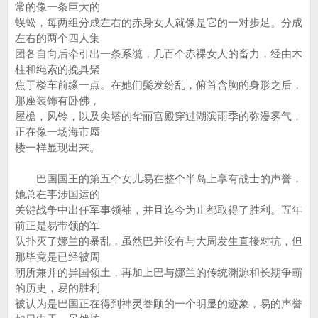
常的像一条巨大的
蜈蚣，每两组分成左右的赤身女人就像是它的一对步足。分成
左右的两个四人集
团各自向后牵引出一条系缆，几百个赤裸女人的畜力，经由木
柱和绳索的挽具聚
焦于楼车前缘一点。在她们鬓发纷乱，俯首含胸的身形之后，
那座装饰有卧佛，
屋檐，风铃，以及尖塔的华丽宫殿穿过湖滨雨季的弥漫雾气，
正在像一场海市蜃
楼一样显现出来。
巴国国王的第五个女儿易在整个半岛上享有战士的声誉，
她总在事涉国运的
关键战争中出任军事领袖，并且迄今为止都取得了胜利。五年
前正是易带领的军
队扑灭了娜兰的暴乱，虽然巴并没有与大周发生直接对抗，但
那毕竟是已经被周
朝所兼并的异国领土，再加上巴与娜兰的传统渊源和长期争霸
的历史，易的胜利
被认为是巴国正在得到神灵眷顾的一个明显的迹象，易的声誉