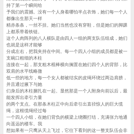
持了第一个瞬间给
予我们的震撼。没有一个人身着哪怕半点衣饰，她们每一个人
都像出生那天一样
精赤条条，一丝不挂。她们当然也没有穿鞋，但是她们的脚踝
上都系带着铁链。
这个人肉阵列的八人横队是由四人一组的两支队伍组成，她们
也就是这样才能够
分成左右，把我夹持在中间。每一个四人小组的成员都是被一
支碗口粗细的木柱
连接在一起，那支粗木棍棒横向搁置在她们四个人的背部，比
双肩的水平线略微
低一些的地方，每一个女人都被结实的皮绳环绕过两边肩膀，
并且通过腋下与她
们身后的木柱捆扎在一起。显然那是一个人附身向前以后，最
能发挥出牵引力量
的两个支点。在那条木柱正中向后牵引出直径惊人的巨大缆
绳，这根缆绳经过每
一个四人小组，在她们背负的横梁上绕圈打结，充满张力地通
向遥远的楼车。我
想如果有一只鹰从天上飞过，它往下看到的这一整支队伍会非