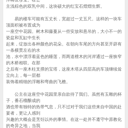
主浅棕色的双乳中间，这块硕大的红宝石熠熠生辉。
易的楼车可能有五丈长，宽超过一丈五尺。这样的一块车
顶面积被布置成为
一座空中花园。树木和藤蔓从一些安放和悬吊的，大小不一的
瓷盆和瓦缸中生长
起来，绽放出各种颜色的花朵。在朝向车尾的方向甚至开辟有
一条横贯左右的水
池，水中漂浮着蓝色的睡莲，而两道檀木的河岸通过一座狭窄
的木桥相联。在那
之后有一座木柱支撑的宝塔，这座木塔从四层高的车顶继续耸
立向上，每一层都
装饰着精细的浮雕和弯曲的飞檐。
公主在这座空中花园里亲自款待了我们。虽然有玉雕的杯
子，番石榴酿成的
酒也带有独特的热带气息，只不过对于我们这些来自中国的赴
宴者，更让人感到
兴趣的大概会是烹饪以外的事情。在这一处并不遵守中原教化
的奇异之地，当我