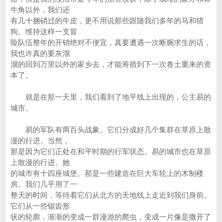
牛角以外，我们还
有几十捆硝过的牛皮，更不用说那些跟随我们多年的马和猎
狗。维持这样一支冒
险队伍整年的开销绝对不便宜，真要遭遇一次断腕求生的话，
我也许真的要灰溜
溜的回到万里以外的家乡去，才能筹措到下一次卷土重来的资
本了。
就是在那一天里，我们看到了地平线上出现的，公主易的
城市。
易的军队有两百头战象。它们分成好几个集群在草原上散
漫的行进。当然，
那是因为它们正处在和平时期的行军状态。易的城市也在草原
上散漫的行进。她
的城市有十四座城堡。那是一些建造在巨大车轮上的木制楼
房。我们几乎用了一
整天的时间，等待着它们从北方的天地线上走近到我们身前。
它们从一些锯齿形
状的轮廓，渐渐的变成一群漫游的爬虫，变成一片像是撒开了