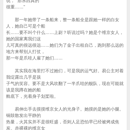
说，" 那东西真的
很重……"
那一年她带了一条船来，整一条船全是跟她一样的白女
人，她自己可是个船
长……要不叫个什么……上尉？听说过吗？她是个维京女人，
她的国家离我们这
儿可真的很远很远……她们为了金子出租自己，跑到那么远的
地方来帮别人打仗，
那一年是爪哇人雇了她们……
其实我在海里打不过她们，可是我的运气好。易公主对着
我绽露出几乎是孩
子气的笑容。要不是大风吹翻了一半爪哇的舰队，现在可能就
该是我蹲在她的船
舱底下，光着身子划桨啦。
易伸出手去摸摸维京女人的光身子。她摸的是她的小腿。
铜鼓散发出平静的
热量，火其实并不是很旺盛，否则人足恐怕早已经被烤成焦
炭。赤裸裸的维京女