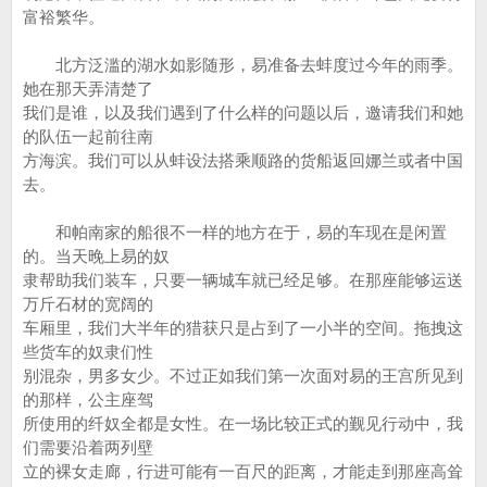
富裕繁华。
北方泛滥的湖水如影随形，易准备去蚌度过今年的雨季。
她在那天弄清楚了
我们是谁，以及我们遇到了什么样的问题以后，邀请我们和她
的队伍一起前往南
方海滨。我们可以从蚌设法搭乘顺路的货船返回娜兰或者中国
去。
和帕南家的船很不一样的地方在于，易的车现在是闲置
的。当天晚上易的奴
隶帮助我们装车，只要一辆城车就已经足够。在那座能够运送
万斤石材的宽阔的
车厢里，我们大半年的猎获只是占到了一小半的空间。拖拽这
些货车的奴隶们性
别混杂，男多女少。不过正如我们第一次面对易的王宫所见到
的那样，公主座驾
所使用的纤奴全都是女性。在一场比较正式的觐见行动中，我
们需要沿着两列壁
立的裸女走廊，行进可能有一百尺的距离，才能走到那座高耸