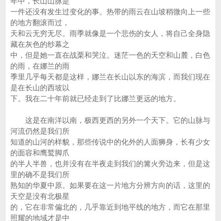
年中，长山山脉是
一件还没有发生过变化的事。热带的雨云在山坡稍微向上一些
的地方翻滚而过，
天和云无穷无尽。雨季就像是一个悲伤的女人，将自己全身隐
藏在灰色的纱幕之
中，但是她一直在战栗和哭泣。迷茫一色的天空和山麓，白色
的雨，在娜兰的雨
季里几乎每天都是这样，娜兰在长山以东的海滨，而我们现在
是在长山的西坡以
下。我在二十年前就已经走到了比娜兰更远的地方。
这是在南洋以南，极西更西的另外一个天下。它的山脉与
河流仍然是我们所
知道的山河的样貌，那些传说中的化外的人面狮身，长有少女
的面容和鹰鹫脚爪
的半人半兽，也并没有在半夜走到我们的篝火旁边来，但是这
里的确不是我们所
熟知的华夏中原。如果要在这一片地方分辨方向的话，这里的
天空是没有北极星
的，它在非常偏北的，几乎靠近到地平线的地方，而它在那里
照耀的地域才是中